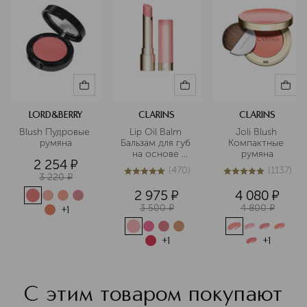
ULTRAMARINES (CI 77007), YELLOW 6 (CI 15985)].
LORD&BERRY
CLARINS
CLARINS
Blush Пудровые 
Lip Oil Balm 
Joli Blush 
румяна
Бальзам для губ 
Компактные 
на основе 
румяна
2 254
¤
масел
(
470
)
(
1137
)
3 220
¤
4.9
из
5
470
5
из
5
1137
2 975
¤
4 080
¤
3 500
¤
4 800
¤
+
1
+
1
+
1
С этим товаром покупают