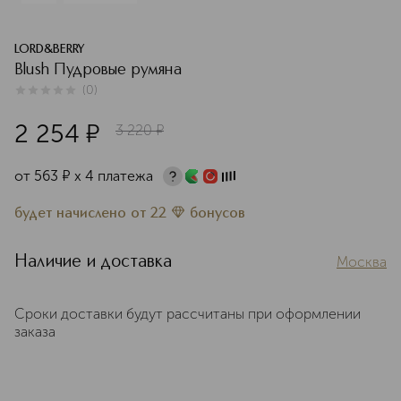
LORD&BERRY
Blush Пудровые румяна
(
0
)
0
из
5
0
2 254
¤
3 220
¤
от
563
¤
х 4 платежа
будет начислено
от
22
бонусов
Наличие и доставка
Москва
Сроки доставки будут рассчитаны при оформлении
заказа