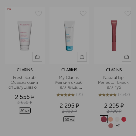
-30%
CLARINS
CLARINS
CLARINS
Fresh Scrub 
My Clarins 
Natural Lip 
Освежающий 
Мягкий скраб 
Perfector Блеск 
отшелушивающий
для лица, 
для губ
 крем для лица 
придающий 
(
91
)
(
7542
)
2 555
¤
сияние коже
5
из
5
91
5
из
5
7542
3 650
¤
2 295
¤
2 295
¤
2 700
¤
2 700
¤
50 мл
50 мл
+
11