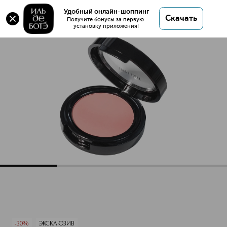
Оригинал 💯 Blush Пудровые румяна купить в
Удобный онлайн-шоппинг
Скачать
интернет магазине ИЛЬ ДЕ БОТЭ с доставкой.
Получите бонусы за первую 
установку приложения!
Blush Пудровые румяна
Описание
Характеристики
-30%
ЭКСКЛЮЗИВ