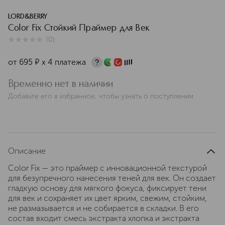
LORD&BERRY
Color Fix Стойкий Праймер для Век
(
0
)
0
из
5
0
от
695
¤
х 4 платежа
Временно нет в наличии
Добавьте его в избранное, чтобы узнать о поступлении
Описание
Color Fix — это праймер с инновационной текстурой
для безупречного нанесения теней для век. Он создает
гладкую основу для мягкого фокуса, фиксирует тени
для век и сохраняет их цвет ярким, свежим, стойким,
не размазывается и не собирается в складки. В его
состав входит смесь экстракта хлопка и экстракта