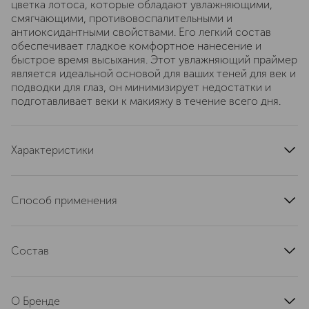
цветка лотоса, которые обладают увлажняющими,
смягчающими, противовоспалительными и
антиоксидантными свойствами. Его легкий состав
обеспечивает гладкое комфортное нанесение и
быстрое время высыхания. Этот увлажняющий праймер
является идеальной основой для ваших теней для век и
подводки для глаз, он минимизирует недостатки и
подготавливает веки к макияжу в течение всего дня.
Характеристики
артикул
1602B
Способ применения
Осторожно нанесите тонкий слой на веки и
растушуйте кончиками пальцев. Праймер под макияж
Состав
глаз Color Fix Eye Primer высыхает за считанные
секунды. Затем нанесите ваши любимые тени для век
WATER (AQUA), MICA, SORBITAN ISOSTEARATE,
Lord&Berry.
CAPRYLIC/CAPRIC TRIGLYCERIDE, TITANIUM DIOXIDE
О Бренде
(CI 77891), GLYCERIN, SILICA, LAUROYL LYSINE,