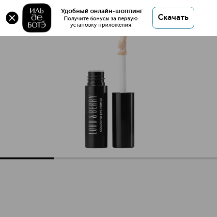
Color Fix Стойкий Праймер для Век
Удобный онлайн-шоппинг
Скачать
Получите бонусы за первую 
установку приложения!
Color Fix Стойкий Праймер для Век