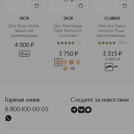
DIOR
DIOR
CLARINS
Dior Base Vernis 
Dior Backstage 
Mascara Supra 
Защитная 
Flash Perfector 
Volume Тушь, 
ухаживающая 
Concealer 
увеличивающая 
база для ногтей
Водостойкий 
объем ресниц
(
1
)
(
980
)
4 000
¤
корректор для 
5
из
5
1
5
из
5
980
лица и тела
3 750
¤
3 315
¤
10 мл
3 900
¤
+
8
Горячая линия
Следите за новостями
8-800-100-00-05