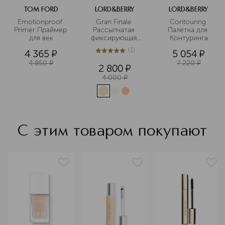
TOM FORD
LORD&BERRY
LORD&BERRY
Emotionproof 
Gran Finale 
Contouring 
Primer Праймер 
Рассыпчатая 
Палетка для 
для век
фиксирующая 
Контуринга
пудра  
(
1
)
4 365
¤
5 054
¤
5
из
5
1
4 850
¤
7 220
¤
2 800
¤
4 000
¤
С этим товаром покупают