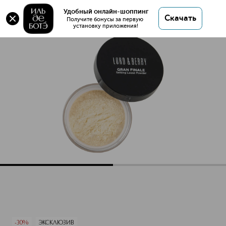
Оригинал 💯 Gran Finale Рассыпчатая
Удобный онлайн-шоппинг
Скачать
фиксирующая пудра купить в интернет магазине
Получите бонусы за первую 
установку приложения!
ИЛЬ ДЕ БОТЭ с доставкой.
Gran Finale Рассыпчатая фиксирующая пудра
Описание
Характеристики
-30%
ЭКСКЛЮЗИВ