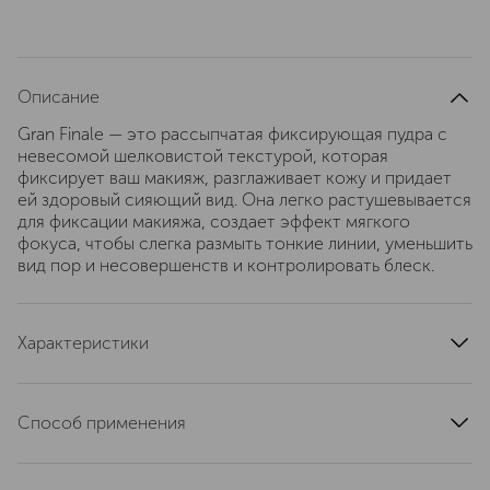
Описание
Gran Finale — это рассыпчатая фиксирующая пудра с
невесомой шелковистой текстурой, которая
фиксирует ваш макияж, разглаживает кожу и придает
ей здоровый сияющий вид. Она легко растушевывается
для фиксации макияжа, создает эффект мягкого
фокуса, чтобы слегка размыть тонкие линии, уменьшить
вид пор и несовершенств и контролировать блеск.
Характеристики
артикул
8302B
Способ применения
Используя кисть, наберите небольшое количество
пудры и стряхните излишки. • Нанесите пудру на все