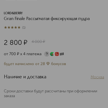
LORD&BERRY
Gran Finale Рассыпчатая фиксирующая пудра
(
1
)
5
из
5
1
2 800
¤
4 000
¤
от
700
¤
х 4 платежа
будет начислено
от
28
бонусов
Наличие и доставка
Москва
Сроки доставки будут рассчитаны при оформлении
заказа