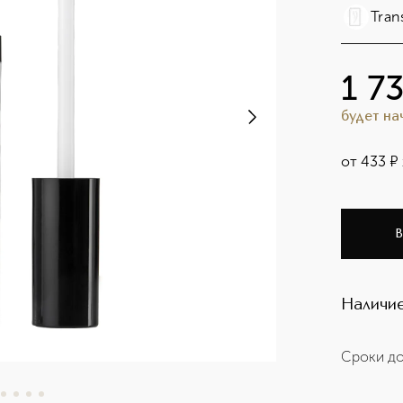
Tran
1 7
будет н
от
433
¤
В
Наличие
Сроки до