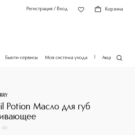
Регистрация / Вход
Корзина
Бьюти-сервисы
Моя система ухода
Акции
Театр
RRY
il Potion Масло для губ
живающее
(
0
)