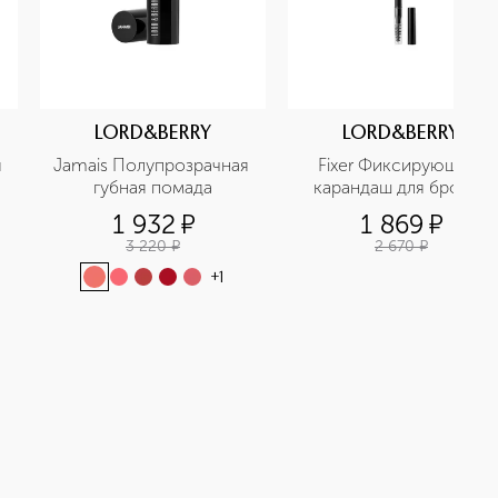
LORD&BERRY
LORD&BERRY
 
Jamais Полупрозрачная  
Fixer Фиксирующий 
губная помада
карандаш для бровей
1 932
¤
1 869
¤
3 220
¤
2 670
¤
+
1