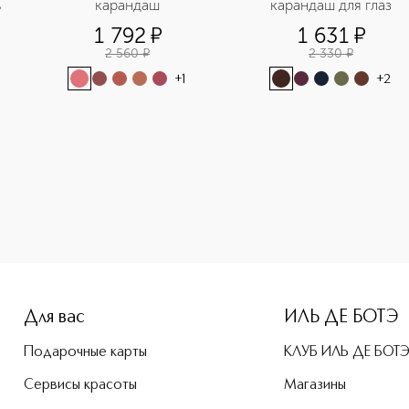
ь
карандаш
карандаш для глаз
1 792
¤
1 631
¤
2 560
¤
2 330
¤
+
1
+
2
-height: 107%; color: #00b0f0;">Lip Oil Potion Масло для г
Для вас
ИЛЬ ДЕ БОТЭ
Подарочные карты
КЛУБ ИЛЬ ДЕ БОТ
Сервисы красоты
Магазины