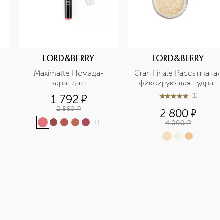
LORD&BERRY
LORD&BERRY
Maximatte Помада-
Gran Finale Рассыпчатая
карандаш
фиксирующая пудра  
(
1
)
1 792
¤
5
из
5
1
2 560
¤
2 800
¤
4 000
¤
+
1