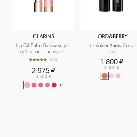
CLARINS
LORD&BERRY
Lip Oil Balm Бальзам для 
Luminizer Хайлайтер-
губ на основе масел
стик
(
468
)
1 800
¤
4.9
из
5
468
3 000
¤
2 975
¤
3 500
¤
+
1