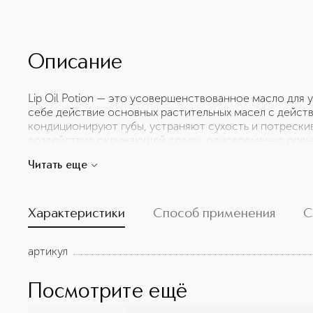
Описание
Lip Oil Potion — это усовершенствованное масло для у
себе действие основных растительных масел с дейст
кондиционируют губы, устраняют сухость и потрески
воздействие окружающей среды, одновременно повыш
вид текстуры, формы и объема губ. Нелипкое и неве
Читать еще
питает, защищает, смягчает и оживляет губы. Lip Oil P
многофункциональное средство, которое увлажняет и
можно наносить отдельно, под помаду или поверх по
Характеристики
Способ применения
С
артикул
Посмотрите ещё