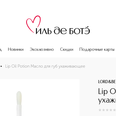
д
Новинки
Эксклюзивно
Скидки
Подарочные карты
•
Lip Oil Potion Масло для губ ухаживающее
LORD&BE
Lip O
уха
0
из
5
0