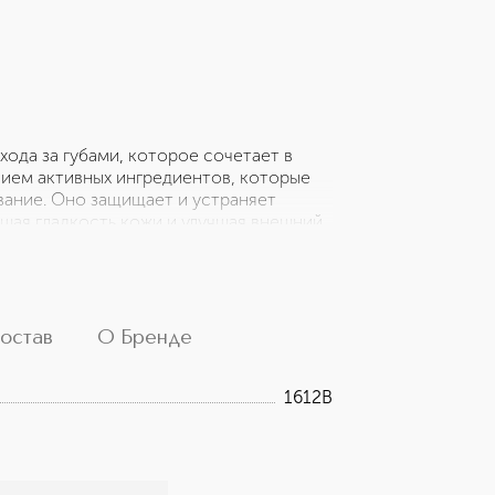
хода за губами, которое сочетает в
вием активных ингредиентов, которые
вание. Оно защищает и устраняет
ая гладкость кожи и улучшая внешний
сомое, с нежным ароматом мгновенно
otion — это настоящее
 придает блеск вашим губам, его
мады.
остав
О Бренде
1612B