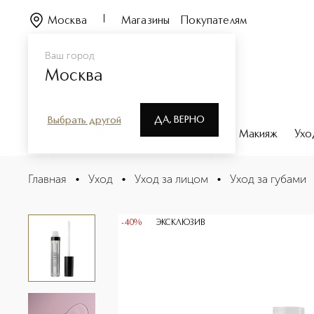
Москва
Магазины
Покупателям
Ваш город
Москва
ДА, ВЕРНО
Выбрать другой
Каталог
Бренды
Парфюмерия
Макияж
Ухо
Lip Oil Potion Масло для губ ухаживающее
Главная
•
Уход
•
Уход за лицом
•
Уход за губами
Описание
Характеристики
-40%
ЭКСКЛЮЗИВ