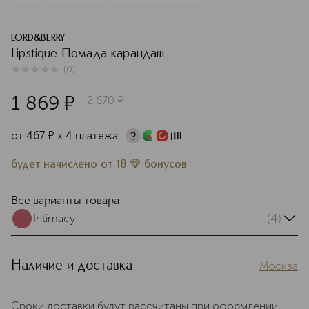
LORD&BERRY
Lipstique Помада-карандаш
(
0
)
0
из
5
0
1 869
¤
2 670
¤
от
467
¤
х 4 платежа
будет начислено
от
18
бонусов
Все варианты товара
(4)
Intimacy
Наличие и доставка
Москва
Сроки доставки будут рассчитаны при оформлении