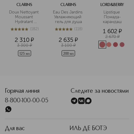
CLARINS
CLARINS
LORD&BERRY
Doux Nettoyant 
Eau Des Jardins 
Lipstique 
Moussant 
Увлажняющий 
Помада-
Hydratant 
гель для душа
карандаш
Очищающий 
(
182
)
(
118
)
1 602
¤
пенящийся 
5
из
5
182
5
из
5
118
крем для 
2 670
¤
2 310
¤
2 635
¤
нормальной и 
3 300
¤
3 100
¤
сухой кожи
125 мл
200 мл
<p class="MsoNormal"><span style="font-size: 12.0pt; line
Горячая линия
Следите за новостями
8-800-100-00-05
Для вас
ИЛЬ ДЕ БОТЭ