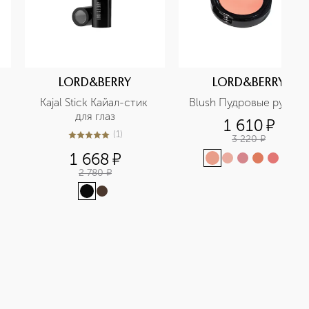
LORD&BERRY
LORD&BERRY
 
Kajal Stick Кайал-стик 
Blush Пудровые румяна
для глаз
1 610
¤
(
1
)
3 220
¤
5
из
5
1
1 668
¤
+
1
2 780
¤