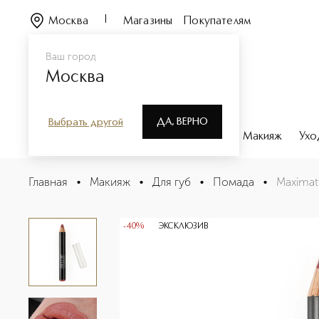
Москва
Магазины
Покупателям
Ваш город
Москва
ДА, ВЕРНО
Выбрать другой
Каталог
Бренды
Парфюмерия
Макияж
Ухо
Maximatte Помада-карандаш
Главная
•
Макияж
•
Для губ
•
Помада
•
Maximat
Описание
Характеристики
-40%
ЭКСКЛЮЗИВ