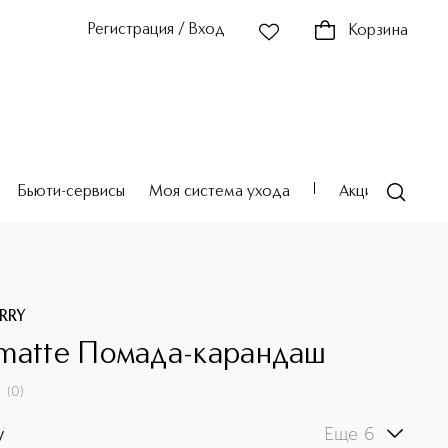
Регистрация / Вход
Корзина
Бьюти-сервисы
Моя система ухода
Акции
Театр
RRY
matte Помада-карандаш
(
0
)
Еще 6
y