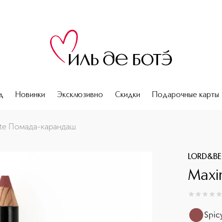
д
Новинки
Эксклюзивно
Скидки
Подарочные карты
te Помада-карандаш
LORD&BE
Maxi
0
из
5
0
Spic