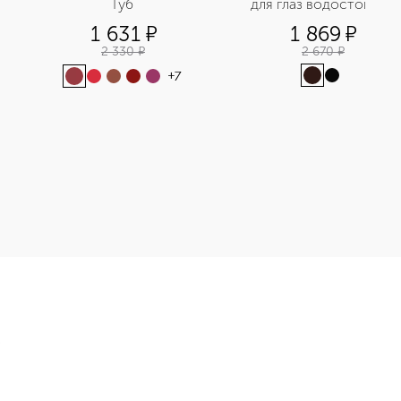
Губ
для глаз водостойкий
1 631
¤
1 869
¤
2 330
¤
2 670
¤
+
7
 приобретайте в нашем интернет-магазине. Действую скидки 
Э