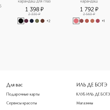
карандаш для глаз
карандаш
5
1 398
¤
1 792
¤
2 330
¤
2 560
¤
+
2
+
1
-height: 107%; color: #00b0f0;">Maximatte Помада-карандаш
Для вас
ИЛЬ ДЕ БОТЭ
Подарочные карты
КЛУБ ИЛЬ ДЕ БОТ
Сервисы красоты
Магазины