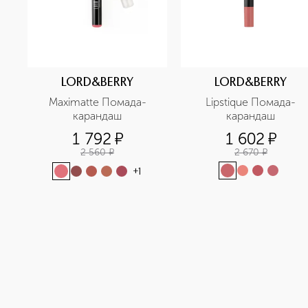
LORD&BERRY
LORD&BERRY
Maximatte Помада-
Lipstique Помада-
карандаш
карандаш
1 792
¤
1 602
¤
2 560
¤
2 670
¤
+
1