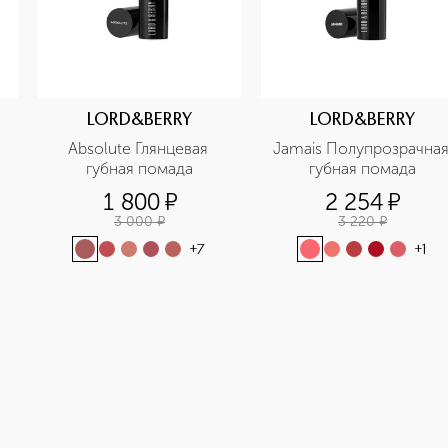
LORD&BERRY
LORD&BERRY
Absolute Глянцевая 
Jamais Полупрозрачная 
губная помада
губная помада
1 800
¤
2 254
¤
3 000
¤
3 220
¤
+
7
+
1