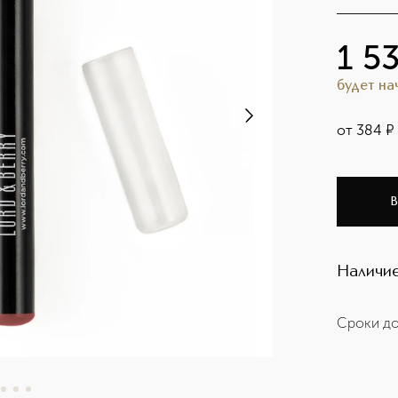
1 5
будет н
от
384
¤
В
Наличие
Сроки до