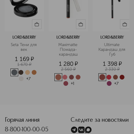
LORD&BERRY
LORD&BERRY
LORD&BERRY
Seta Тени для 
Maximatte 
Ultimate 
век 
Помада-
Карандаш для 
карандаш
Губ
1 169
¤
1 280
¤
1 398
¤
1 670
¤
2 560
¤
2 330
¤
+
7
+
1
+
7
<p class="MsoNormal"><span style="font-size: 12.0pt; line
Горячая линия
Следите за новостями
8-800-100-00-05