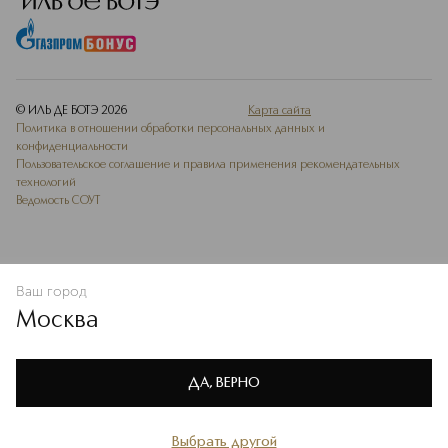
© ИЛЬ ДЕ БОТЭ
2026
Карта сайта
Политика в отношении обработки персональных данных и
конфиденциальности
Пользовательское соглашение и правила применения рекомендательных
технологий
Ведомость СОУТ
Ваш город
ДОБАВИТЬ В ИЗБРАННОЕ
Москва
Мы используем cookie-файлы и сервисы веб-аналитики. Они
необходимы для улучшения работы сайта. Подробнее –
OK
в
Политике конфиденциальности
ДА, ВЕРНО
Выбрать другой