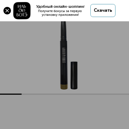
Оригинал 💯 Reglam Тени кремовые для век
Удобный онлайн-шоппинг
Скачать
купить в интернет магазине ИЛЬ ДЕ БОТЭ с
Получите бонусы за первую 
установку приложения!
доставкой.
Reglam Тени кремовые для век
Описание
Характеристики