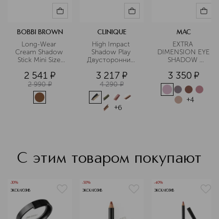
BOBBI BROWN
CLINIQUE
MAC
Long-Wear 
High Impact 
EXTRA 
Cream Shadow 
Shadow Play 
DIMENSION EYE 
Stick Mini Size 
Двусторонние 
SHADOW 
Устойчивые 
тени для век в 
Кремовые тени
2 541
¤
3 217
¤
3 350
¤
тени для век в 
карандаше
мини-формате
2 990
¤
4 290
¤
+
4
+
6
С этим товаром покупают
-30%
-50%
-40%
ЭКСКЛЮЗИВ
ЭКСКЛЮЗИВ
ЭКСКЛЮЗИВ