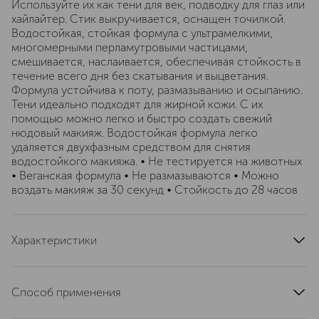
Используйте их как тени для век, подводку для глаз или
хайлайтер. Стик выкручивается, оснащен точилкой.
Водостойкая, стойкая формула с ультрамелкими,
многомерными перламутровыми частицами,
смешивается, наслаивается, обеспечивая стойкость в
течение всего дня без скатывания и выцветания.
Формула устойчива к поту, размазыванию и осыпанию.
Тени идеально подходят для жирной кожи. С их
помощью можно легко и быстро создать свежий
нюдовый макияж. Водостойкая формула легко
удаляется двухфазным средством для снятия
водостойкого макияжа. • Не тестируется на животных
• Веганская формула • Не размазываются • Можно
воздать макияж за 30 секунд • Стойкость до 28 часов
Характеристики
область применения
глаза
тип кожи
для всех типов, жирная
Способ применения
тип продукта
тени
Выкрутите карандаш для теней и быстро нанесите его