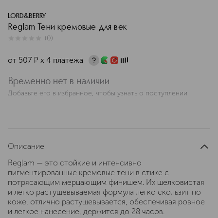
LORD&BERRY
Reglam Тени кремовые для век
(
0
)
0
из
5
0
от
507
¤
х 4 платежа
Временно нет в наличии
Добавьте его в избранное, чтобы узнать о поступлении
Описание
Reglam — это стойкие и интенсивно
пигментированные кремовые тени в стике с
потрясающим мерцающим финишем. Их шелковистая
и легко растушевываемая формула легко скользит по
коже, отлично растушевывается, обеспечивая ровное
и легкое нанесение, держится до 28 часов.