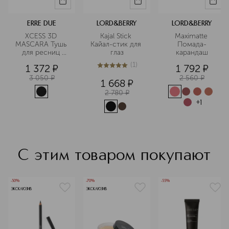
ERRE DUE
LORD&BERRY
LORD&BERRY
XCESS 3D 
Kajal Stick 
Maximatte 
MASCARA Тушь 
Кайал-стик для 
Помада-
для ресниц 
глаз
карандаш
водостойкая
(
1
)
1 372
¤
1 792
¤
5
из
5
1
3 050
¤
2 560
¤
1 668
¤
2 780
¤
+
1
С этим товаром покупают
-50%
-70%
-55%
ЭКСКЛЮЗИВ
ЭКСКЛЮЗИВ