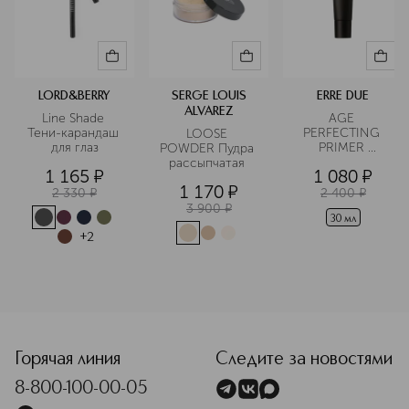
LORD&BERRY
SERGE LOUIS
ERRE DUE
ALVAREZ
Line Shade 
AGE 
Тени-карандаш 
PERFECTING 
LOOSE 
для глаз
PRIMER 
POWDER Пудра 
Праймер 
рассыпчатая 
1 165
¤
1 080
¤
антивозрастной
1 170
¤
2 330
¤
2 400
¤
3 900
¤
30 мл
+
2
Горячая линия
Следите за новостями
8-800-100-00-05