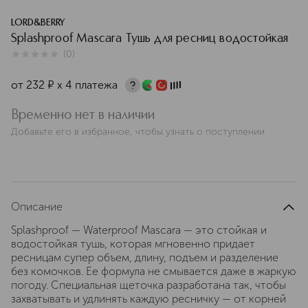
LORD&BERRY
Splashproof Mascara Тушь для ресниц водостойкая
(
0
)
0
из
5
0
от
232
¤
х 4 платежа
Временно нет в наличии
Добавьте его в избранное, чтобы узнать о поступлении
Описание
Splashproof — Waterproof Mascara — это стойкая и
водостойкая тушь, которая мгновенно придает
ресницам супер объем, длину, подъем и разделение
без комочков. Ее формула не смывается даже в жаркую
погоду. Специальная щеточка разработана так, чтобы
захватывать и удлинять каждую ресничку — от корней