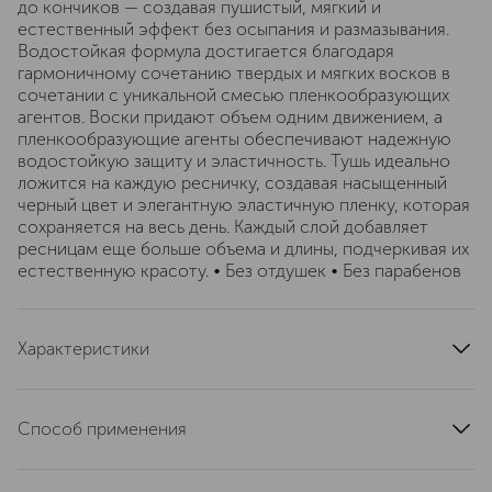
до кончиков — создавая пушистый, мягкий и
естественный эффект без осыпания и размазывания.
Водостойкая формула достигается благодаря
гармоничному сочетанию твердых и мягких восков в
сочетании с уникальной смесью пленкообразующих
агентов. Воски придают объем одним движением, а
пленкообразующие агенты обеспечивают надежную
водостойкую защиту и эластичность. Тушь идеально
ложится на каждую ресничку, создавая насыщенный
черный цвет и элегантную эластичную пленку, которая
сохраняется на весь день. Каждый слой добавляет
ресницам еще больше объема и длины, подчеркивая их
естественную красоту. • Без отдушек • Без парабенов
Характеристики
область применения
ресницы, глаза
тип кожи
для всех типов
Способ применения
тип продукта
тушь, тушь для ресниц
Наносите тушь движениями снизу вверх по верхним
цвет
черный
ресницам и снизу вниз по нижним. Наносите желаемое