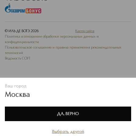
© ИЛЬ ДЕ БОТЭ
2026
Карта сайта
Политика в отношении обработки персональных данных и
конфиденциальности
Пользовательское соглашение и правила применения рекомендательных
технологий
Ведомость СОУТ
Ваш город
ДОБАВИТЬ В ИЗБРАННОЕ
Москва
Мы используем cookie-файлы и сервисы веб-аналитики. Они
необходимы для улучшения работы сайта. Подробнее –
OK
в
Политике конфиденциальности
ДА, ВЕРНО
Выбрать другой
Главная
Каталог
Избранное
Профиль
Корзина