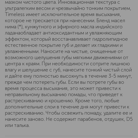
мазком чистого цвета. Инновационная текстура с
ультралегким весом и чрезвычайно тонким покрытием,
Timeless имеет исключительное время высыхания,
которое не трескается при нанесении. Бленд масел
нима (*), кунжутного и эфирного масла индийского
ладанаобладает антиоксидантным и увлажняющим
эффектом, который восстанавливает гидролипидное
естественное покрытие губ и делает их гладкими и
увлажненными. Наносите на чистые, очищенные от
возможного шелушения губы мягкими движениями от
центра к краям. При необходимости сотрите лишнюю
влагу и шелушение с губ, нанесите тонкий чистый слой
и дайте ему полностью высохнуть в течение 3-5 минут,
прежде чем потереть губы. Если вы потрете губы во
время процесса высыхания, это может привести к
неправильному высыханию помады, что приведет к
растрескиванию и крошению. Кроме того, любые
дополнительные слои в течение дня могут привести к
растрескиванию. Чтобы освежить помаду, удалите ее и
нанесите заново. Не содержит парабенов, отдушек, D5
или талька.