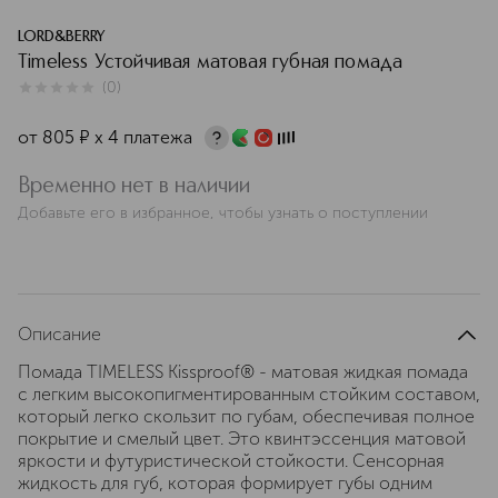
LORD&BERRY
Timeless Устойчивая матовая губная помада
(
0
)
0
из
5
0
от
805
¤
х 4 платежа
Временно нет в наличии
Добавьте его в избранное, чтобы узнать о поступлении
Описание
Помада TIMELESS Kissproof® - матовая жидкая помада
с легким высокопигментированным стойким составом,
который легко скользит по губам, обеспечивая полное
покрытие и смелый цвет. Это квинтэссенция матовой
яркости и футуристической стойкости. Сенсорная
жидкость для губ, которая формирует губы одним