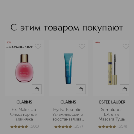
С этим товаром покупают
-30%
-40%
ЛИМИТИРОВАННЫЙ ВЫПУСК
CLARINS
CLARINS
ESTEE LAUDER
Fix' Make-Up 
Hydra-Essentiel 
Sumptuous 
Фиксатор для 
Увлажняющий и 
Extreme 
макияжа
восстанавливающий
Mascara Тушь 
 бальзам для губ
для ресниц
(
501
)
(
357
)
(
554
)
5
из
5
501
5
из
5
357
4.9
из
5
554