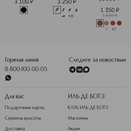
3 100
¤
3 250
¤
глаз
5
из
5
5
1 350
¤
1 500
¤
+
31
+
7
Горячая линия
Следите за новостями
8-800-100-00-05
Для вас
ИЛЬ ДЕ БОТЭ
Подарочные карты
КЛУБ ИЛЬ ДЕ БОТЭ
Сервисы красоты
Магазины
Доставка
Акции