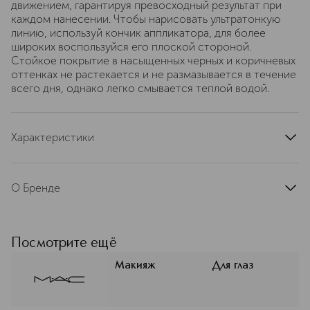
движением, гарантируя превосходный результат при
каждом нанесении. Чтобы нарисовать ультратонкую
линию, используй кончик аппликатора, для более
широких воспользуйся его плоской стороной.
Стойкое покрытие в насыщенных черных и коричневых
оттенках не растекается и не размазывается в течение
всего дня, однако легко смывается теплой водой.
Характеристики
артикул
SGFJ020000
О Бренде
MAC (Мак) строит свою философию
на свободе самовыражения и
уважении к индивидуальности.
Посмотрите ещё
Миссия бренда — превратить
макияж в искусство для каждого
Макияж
Для глаз
клиента. Авторитет MAC в
индустрии макияжа неоспорим:
высокий уровень обучения и знания