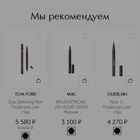
тысяч визажистов бренда является
стандартом рынка в более чем 120
Мы рекомендуем
странах присутствия.
Подробнее
TOM FORD
MAC
GUERLAIN
Eye Defining Pen 
BRUSHSTROKE 
Noir G 
Подводка для 
24-HOUR LINER 
Подводка для 
глаз
Жидкая 
глаз
подводка для 
5 580
¤
3 100
¤
4 270
¤
глаз
6 200
¤