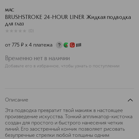
MAC
BRUSHSTROKE 24-HOUR LINER Жидкая подводка
для глаз
(
0
)
0
из
5
0
от
775
¤
х 4 платежа
Временно нет в наличии
Добавьте его в избранное, чтобы узнать о поступлении
Описание
Эта подводка превратит твой макияж в настоящее
произведение искусства. Тонкий аппликатор-кисточка
создан для простого и быстрого нанесения четких
линий. Его заостренный кончик позволяет рисовать
безупречные стрелки любой толщины одним