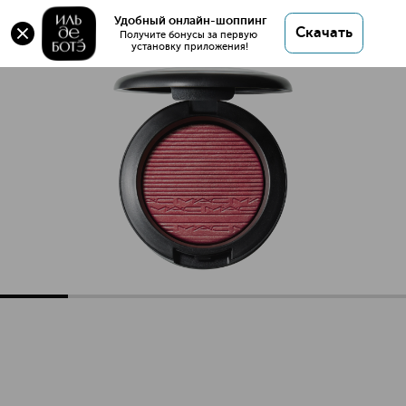
EXTRA DIMENSION BLUSH Кремовые румяна с
Удобный онлайн-шоппинг
Скачать
эффектом сияния
Получите бонусы за первую 
установку приложения!
EXTRA DIMENSION BLUSH Кремовые румяна с эффектом 