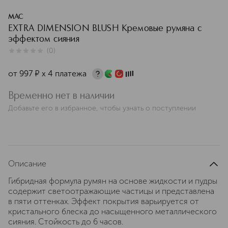
MAC
EXTRA DIMENSION BLUSH Кремовые румяна с
эффектом сияния
(
0
)
0
из
5
0
от
997
¤
х 4 платежа
Временно нет в наличии
Добавьте его в избранное, чтобы узнать о поступлении
Описание
Гибридная формула румян на основе жидкости и пудры
содержит светоотражающие частицы и представлена
в пяти оттенках. Эффект покрытия варьируется от
кристального блеска до насыщенного металлического
сияния. Стойкость до 6 часов.