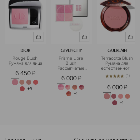
DIOR
GIVENCHY
GUERLAIN
Rouge Blush 
Prisme Libre 
Terracotta Blush 
Румяна для лица
Blush 
Румяна для 
Рассыпчатые 
естественного 
6 450
¤
четырехцветные
сияния кожи
(
1
)
6 000
¤
 румяна для 
5
из
5
1
лица
6 000
¤
+
5
+
1
+
1