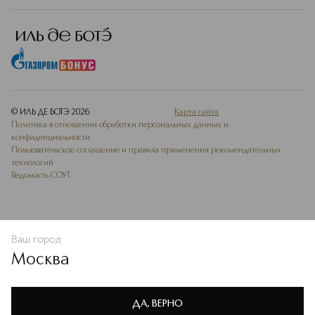
© ИЛЬ ДЕ БОТЭ
2026
Карта сайта
Политика в отношении обработки персональных данных и
конфиденциальности
Пользовательское соглашение и правила применения рекомендательных
технологий
Ведомость СОУТ
Ваш город
ДОБАВИТЬ В ИЗБРАННОЕ
Москва
Мы используем cookie-файлы и сервисы веб-аналитики. Они
необходимы для улучшения работы сайта. Подробнее –
OK
в
Политике конфиденциальности
ДА, ВЕРНО