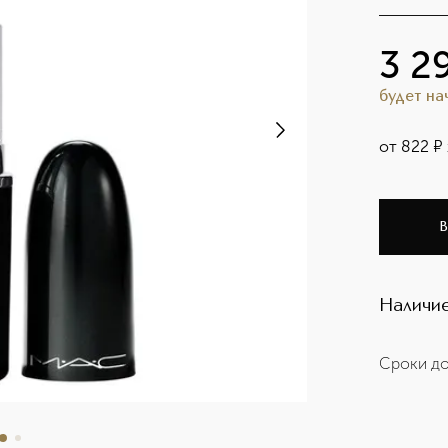
3 2
будет н
от
822
¤
В
Наличие
Сроки до