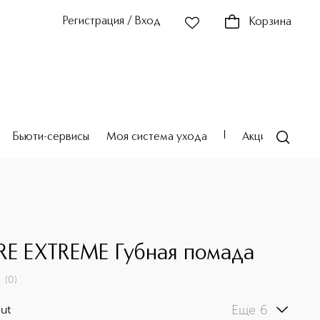
Регистрация / Вход
Корзина
Бьюти-сервисы
Моя система ухода
Акции
Театр
RE EXTREME Губная помада
(
0
)
Еще 6
out