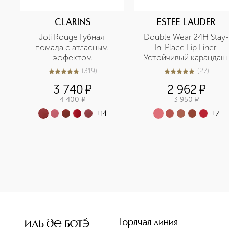
CLARINS
ESTEE LAUDER
Joli Rouge Губная 
Double Wear 24H Stay-
помада с атласным 
In-Place Lip Liner 
эффектом
Устойчивый карандаш 
для губ
(
319
)
(
27
)
4.9
из
5
319
5
из
5
27
3 740
¤
2 962
¤
4 400
¤
3 950
¤
+
14
+
7
<p class="MsoNormal"><span style="font-size: 12.0pt; lin
Горячая линия