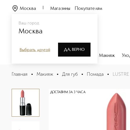
Москва
Магазины
Покупателям
Ваш город
Москва
ДА, ВЕРНО
Выбрать другой
Каталог
Бренды
Парфюмерия
Макияж
Ухо
LUSTRE EXTREME Губная помада
Главная
•
Макияж
•
Для губ
•
Помада
•
LUSTRE
Описание
Характеристики
ДОСТАВИМ ЗА 3 ЧАСА