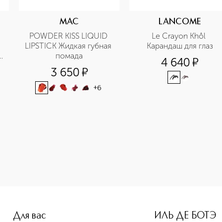
MAC
LANCOME
POWDER KISS LIQUID 
Le Crayon Khôl 
LIPSTICK Жидкая губная 
Карандаш для глаз
помада
4 640
¤
3 650
¤
+
6
e-height: 107%; color: #00b0f0;">LUSTRE EXTREME Губная по
Для вас
ИЛЬ ДЕ БОТЭ