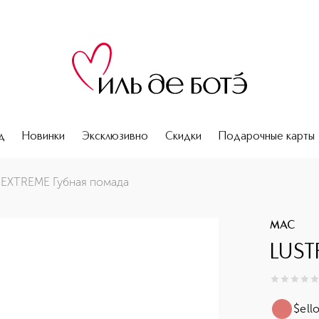
д
Новинки
Эксклюзивно
Скидки
Подарочные карты
 EXTREME Губная помада
MAC
LUST
0
из
5
0
$ell