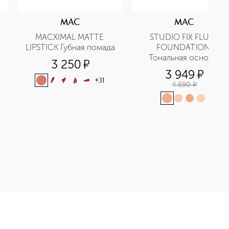
MAC
MAC
MACXIMAL MATTE 
STUDIO FIX FLUID 
LIPSTICK Губная помада
FOUNDATION 
Тональная основа-
3 250
¤
флюид SPF15
3 949
¤
+
31
4 690
¤
мада приобретайте в нашем интернет-магазине. Действую ски