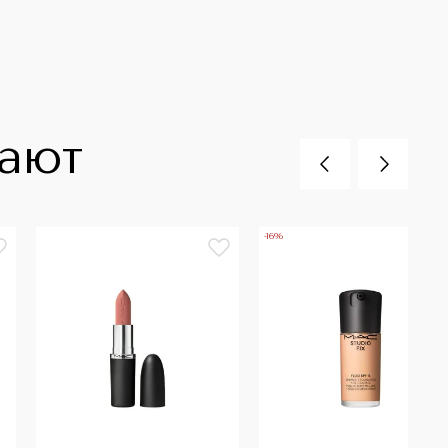
пают
-16%