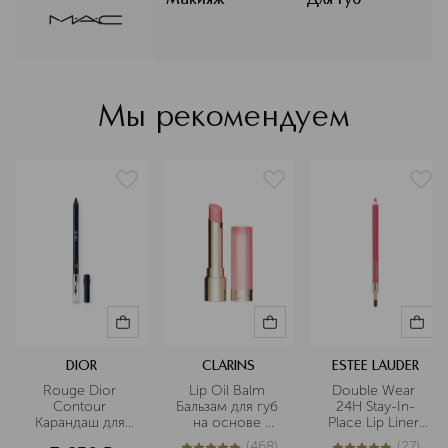
макияж в искусство для каждого
Макияж
Для губ
30 (Ci 73360), Yellow 5 Lake (Ci 19140), Yellow 6 Lake (Ci
клиента. Авторитет MAC в
15985)]
индустрии макияжа неоспорим:
высокий уровень обучения и знания
тысяч визажистов бренда является
стандартом рынка в более чем 120
Мы рекомендуем
странах присутствия.
Подробнее
DIOR
CLARINS
ESTEE LAUDER
Rouge Dior 
Lip Oil Balm 
Double Wear 
Contour 
Бальзам для губ 
24H Stay-In-
Карандаш для 
на основе 
Place Lip Liner 
губ
масел
Устойчивый 
(
468
)
(
27
)