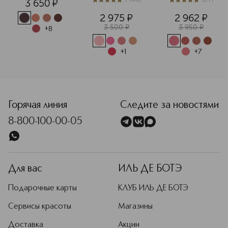
3 650
¤
карандаш для 
4.9
из
5
468
5
из
5
27
губ
2 975
¤
2 962
¤
3 500
¤
3 950
¤
+
8
+
1
+
7
<p class="MsoNormal"><span style="font-size: 12.0pt; line
Горячая линия
Следите за новостями
8-800-100-00-05
Для вас
ИЛЬ ДЕ БОТЭ
Подарочные карты
КЛУБ ИЛЬ ДЕ БОТЭ
Сервисы красоты
Магазины
Доставка
Акции