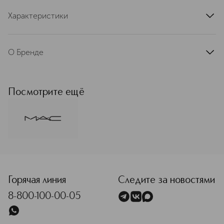
Характеристики
артикул
SRH9100000ESL
О Бренде
MAC (Мак) строит свою философию
на свободе самовыражения и
уважении к индивидуальности.
Посмотрите ещё
Миссия бренда — превратить
макияж в искусство для каждого
клиента. Авторитет MAC в
индустрии макияжа неоспорим:
высокий уровень обучения и знания
тысяч визажистов бренда является
<p class="MsoNormal"><span style="font-size: 12.0pt; lin
стандартом рынка в более чем 120
странах присутствия.
Горячая линия
Следите за новостями
Подробнее
8-800-100-00-05