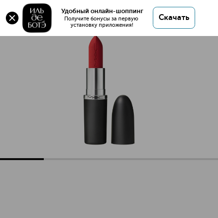
Оригинал 💯 MACXIMAL MATTE LIPSTICK Губная
Удобный онлайн-шоппинг
Скачать
помада купить в интернет магазине ИЛЬ ДЕ
Получите бонусы за первую 
установку приложения!
БОТЭ с доставкой.
MACXIMAL MATTE LIPSTICK Губная помада
Описание
Характеристики