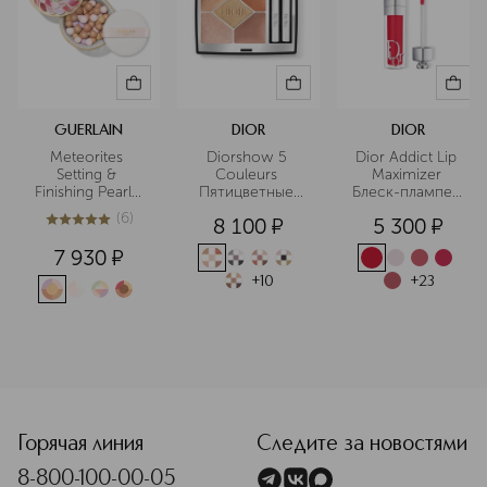
GUERLAIN
DIOR
DIOR
Meteorites 
Diorshow 5 
Dior Addict Lip 
Setting & 
Couleurs 
Maximizer 
Finishing Pearls 
Пятицветные 
Блеск-плампер 
of Powder 
тени для век
для губ
(
6
)
8 100
¤
5 300
¤
Пудра для лица 
5
из
5
6
в шариках
7 930
¤
+
10
+
23
Горячая линия
Следите за новостями
8-800-100-00-05