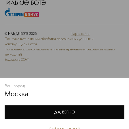
© ИЛЬ ДЕ БОТЭ
2026
Карта сайта
Политика в отношении обработки персональных данных и
конфиденциальности
Пользовательское соглашение и правила применения рекомендательных
технологий
Ведомость СОУТ
Ваш город
ДОБАВИТЬ В ИЗБРАННОЕ
Москва
Мы используем cookie-файлы и сервисы веб-аналитики. Они
необходимы для улучшения работы сайта. Подробнее –
OK
в
Политике конфиденциальности
ДА, ВЕРНО