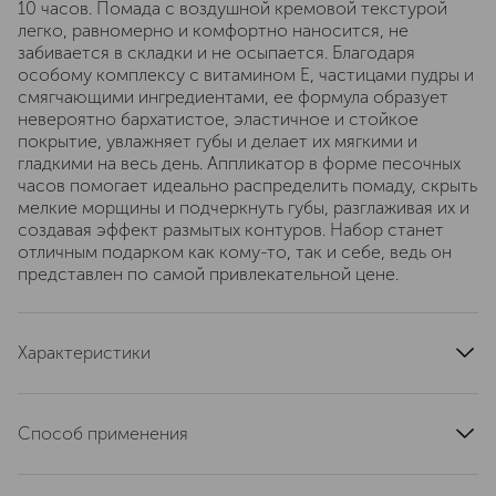
10 часов. Помада с воздушной кремовой текстурой
легко, равномерно и комфортно наносится, не
забивается в складки и не осыпается. Благодаря
особому комплексу с витамином E, частицами пудры и
смягчающими ингредиентами, ее формула образует
невероятно бархатистое, эластичное и стойкое
покрытие, увлажняет губы и делает их мягкими и
гладкими на весь день. Аппликатор в форме песочных
часов помогает идеально распределить помаду, скрыть
мелкие морщины и подчеркнуть губы, разглаживая их и
создавая эффект размытых контуров. Набор станет
отличным подарком как кому-то, так и себе, ведь он
представлен по самой привлекательной цене.
Характеристики
артикул
NY4Y010000
Способ применения
Нанеси нужное количество на губы, используя
аппликатор в форме песочных часов, который