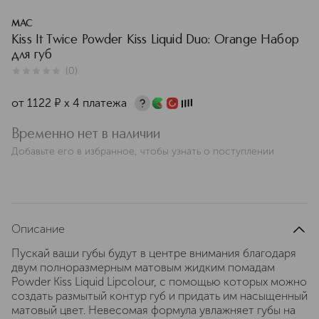
MAC
Kiss It Twice Powder Kiss Liquid Duo: Orange Набор
для губ
(
0
)
0
из
5
0
от
1122
¤
х 4 платежа
Временно нет в наличии
Добавьте его в избранное, чтобы узнать о поступлении
Описание
Пускай ваши губы будут в центре внимания благодаря
двум полноразмерным матовым жидким помадам
Powder Kiss Liquid Lipcolour, с помощью которых можно
создать размытый контур губ и придать им насыщенный
матовый цвет. Невесомая формула увлажняет губы на