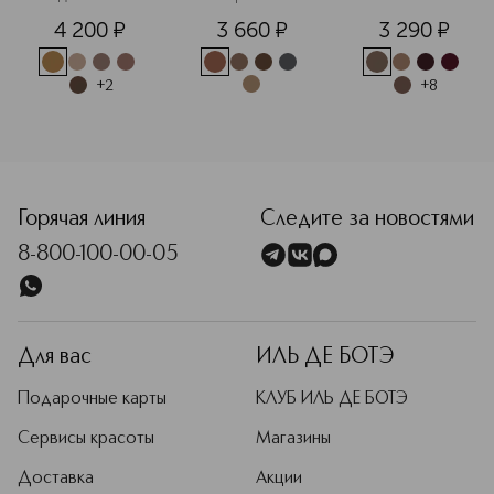
карандаш для 
PENCIL 
4 200
¤
3 660
¤
3 290
¤
бровей
Карандаш для 
бровей
+
2
+
8
<p class="MsoNormal"><span style="font-size: 12.0pt; lin
Горячая линия
Следите за новостями
8-800-100-00-05
Для вас
ИЛЬ ДЕ БОТЭ
Подарочные карты
КЛУБ ИЛЬ ДЕ БОТЭ
Сервисы красоты
Магазины
Доставка
Акции