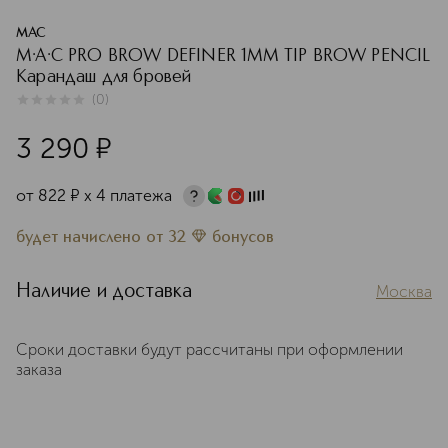
MAC
M·A·C PRO BROW DEFINER 1MM TIP BROW PENCIL
Карандаш для бровей
(
0
)
0
из
5
0
3 290
¤
от
822
¤
х 4 платежа
будет начислено
от
32
бонусов
Наличие и доставка
Москва
Сроки доставки будут рассчитаны при оформлении
заказа