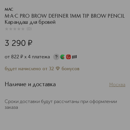
MAC
M·A·C PRO BROW DEFINER 1MM TIP BROW PENCIL
Карандаш для бровей
(
0
)
0
из
5
0
3 290
¤
от
822
¤
х 4 платежа
будет начислено
от
32
бонусов
Наличие и доставка
Москва
Сроки доставки будут рассчитаны при оформлении
заказа