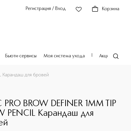
Регистрация / Вход
Корзина
Бьюти-сервисы
Моя система ухода
Акции
Театр
 Карандаш для бровей
C PRO BROW DEFINER 1MM TIP
 PENCIL Карандаш для
ей