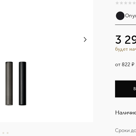
0
из
5
0
Ony
3 2
будет н
от
822
¤
В
Наличие
Сроки до