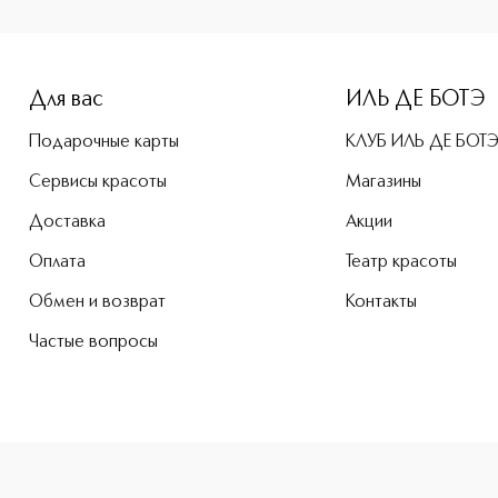
e-height: 107%; color: #00b0f0;">M·A·C PRO BROW DEFINER 
Для вас
ИЛЬ ДЕ БОТЭ
Подарочные карты
КЛУБ ИЛЬ ДЕ БОТ
Сервисы красоты
Магазины
Доставка
Акции
Оплата
Театр красоты
Обмен и возврат
Контакты
Частые вопросы