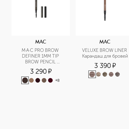
MAC
MAC
M·A·C PRO BROW 
VELUXE BROW LINER 
DEFINER 1MM TIP 
Карандаш для бровей
BROW PENCIL 
3 390
¤
Карандаш для бровей
3 290
¤
+
8