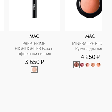
MAC
MAC
PREP+PRIME 
MINERALIZE BLUSH 
HIGHLIGHTER База с 
Румяна для лица
эффектом сияния
4 250
¤
3 650
¤
+
7