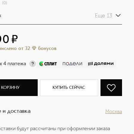
(
0
)
Еще 13
x
90
¤
ачислено
от
32
бонусов
х 4 платежа
 КОРЗИНУ
КУПИТЬ СЕЙЧАС
 и доставка
Москва
ставки будут рассчитаны при оформлении заказа