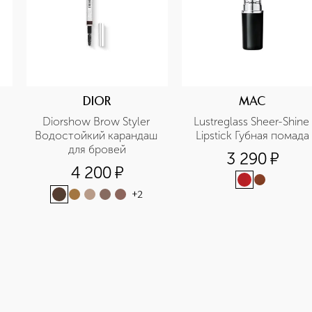
DIOR
MAC
Diorshow Brow Styler 
Lustreglass Sheer-Shine 
Водостойкий карандаш 
Lipstick Губная помада
для бровей
3 290
¤
4 200
¤
+
2