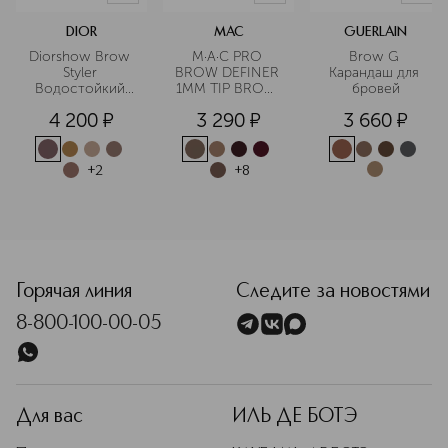
DIOR
MAC
GUERLAIN
Diorshow Brow 
M·A·C PRO 
Brow G 
Styler 
BROW DEFINER 
Карандаш для 
Водостойкий 
1MM TIP BROW 
бровей
карандаш для 
PENCIL 
4 200
¤
3 290
¤
3 660
¤
бровей
Карандаш для 
бровей
+
2
+
8
<p class="MsoNormal"><span style="font-size: 12.0pt; lin
Горячая линия
Следите за новостями
8-800-100-00-05
Для вас
ИЛЬ ДЕ БОТЭ