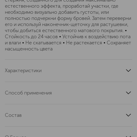
естественного эффекта, проработай участки, где
необходимо визуально добавить густоты, или
полностью подчеркни форму бровей. Затем переверни
его и используй наконечник-щеточку для растушевки,
чтобы добиться естественного матового покрытия. •
Стойкость до 24 часов • Устойчив к воздействию пота
и влаги • Не скатывается • Не растекается • Сохраняет
насыщенность цвета
Характеристики
артикул
STX3090000
Способ применения
• Заполни брови короткими штрихами по направлению
естественного роста волос, чтобы придать им
Состав
естественный объем и форму • Растушуй пигмент с
помощью наконечника-щеточки для достижения
Hydrogenated Soybean Oil, Hydrogenated
равномерного матового покрытия
CocoGlycerides, Zinc Stearate, Hydrogenated Vegetable