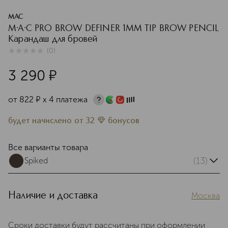
MAC
M·A·C PRO BROW DEFINER 1MM TIP BROW PENCIL
Карандаш для бровей
(
0
)
0
из
5
0
3 290
¤
от
822
¤
х 4 платежа
будет начислено
от
32
бонусов
Все варианты товара
(13)
Spiked
Наличие и доставка
Москва
Сроки доставки будут рассчитаны при оформлении