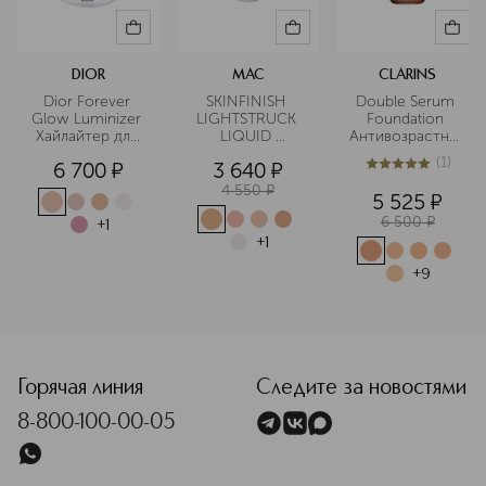
DIOR
MAC
CLARINS
Dior Forever 
SKINFINISH 
Double Serum 
Glow Luminizer 
LIGHTSTRUCK 
Foundation 
Хайлайтер для 
LIQUID 
Антивозрастной
лица
HIGHLIGHTER 
 тональный 
(
1
)
6 700
¤
3 640
¤
Жидкий 
крем для 
5
из
5
1
хайлайтер
сияния и ухода 
4 550
¤
5 525
¤
за кожей лица 
6 500
¤
+
1
+
1
+
9
<p class="MsoNormal"><span style="font-size: 12.0pt; lin
Горячая линия
Следите за новостями
8-800-100-00-05