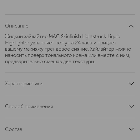
Описание
Жидкий хайлайтер MAC Skinfinish Lightstruck Liquid
Highlighter увлажняет кожу на 24 часа и придает
вашему макияжу трендовое сияние. Хайлайтер можно
наносить поверх тонального крема или вместе с ним,
предварительно смешав две текстуры.
Характеристики
тип кожи
для всех типов
область применения
лицо
Способ применения
страна производства
Италия
Выдавите небольшое количество хайлайтера и
артикул
S4QB010000
нанесите его на лицо пальцами или с помощью
Состав
небольшой кисти (например, кисти MAC №240, 286 или
133).
Water\Aqua\Eau, Glycerin, Dimethicone, C12-15 Alkyl