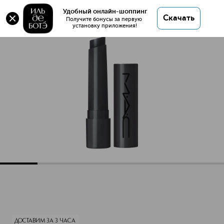
Оригинал 💯 SQUIRT PLUMPING GLOSS STICK
Удобный онлайн-шоппинг
Скачать
Бальзам для губ, придающий объем купить в
Получите бонусы за первую 
установку приложения!
интернет магазине ИЛЬ ДЕ БОТЭ с доставкой.
SQUIRT PLUMPING GLOSS STICK Бальзам для губ, придаю
Описание
Характеристики
ДОСТАВИМ ЗА 3 ЧАСА