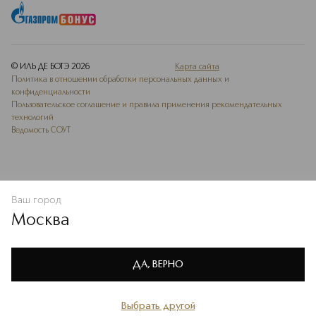
© ИЛЬ ДЕ БОТЭ
2026
Карта сайта
Политика в отношении обработки персональных данных и
конфиденциальности
Пользовательское соглашение и правила применения рекомендательных
технологий
Ведомость СОУТ
Ваш город
В КОРЗИНУ
КУПИТЬ СЕЙЧАС
Москва
Мы используем cookie-файлы и сервисы веб-аналитики. Они
необходимы для улучшения работы сайта. Подробнее –
OK
в
Политике конфиденциальности
ДА, ВЕРНО
Выбрать другой
Главная
Каталог
Избранное
Профиль
Корзина