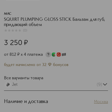
MAC
SQUIRT PLUMPING GLOSS STICK Бальзам для губ,
придающий объем
(
0
)
0
из
5
0
3 250
¤
от
812
¤
х 4 платежа
будет начислено
от
32
бонусов
Все варианты товара
(9)
Jet
Наличие и доставка
Москва