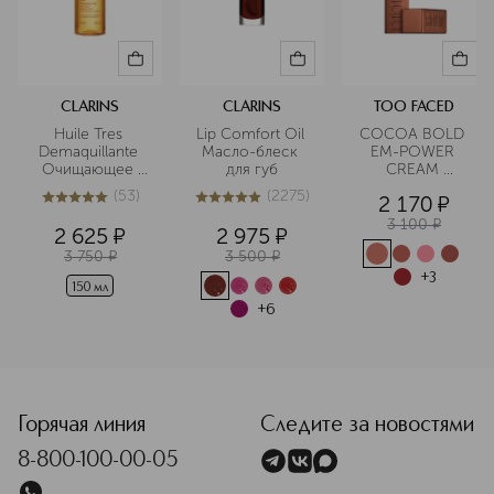
CLARINS
CLARINS
TOO FACED
Huile Tres 
Lip Comfort Oil 
COCOA BOLD 
Demaquillante 
Масло-блеск 
EM-POWER 
Очищающее 
для губ
CREAM 
масло
LIPSTICK 
(
53
)
(
2275
)
2 170
¤
Помада для губ
5
из
5
53
5
из
5
2275
3 100
¤
2 625
¤
2 975
¤
3 750
¤
3 500
¤
+
3
150 мл
+
6
<p class="MsoNormal"><span style="font-size: 12.0pt; lin
Горячая линия
Следите за новостями
8-800-100-00-05