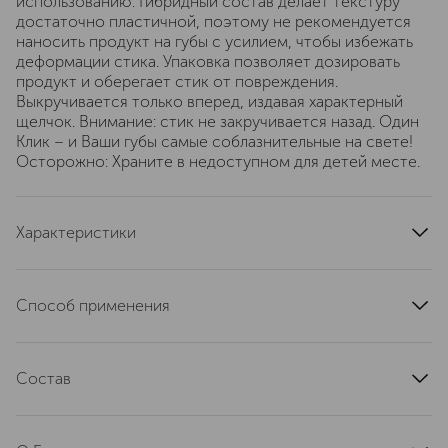
использованию: Гибридный состав делает текстуру
достаточно пластичной, поэтому не рекомендуется
наносить продукт на губы с усилием, чтобы избежать
деформации стика. Упаковка позволяет дозировать
продукт и оберегает стик от повреждения.
Выкручивается только вперед, издавая характерный
щелчок. Внимание: стик не закручивается назад. Один
Клик – и Ваши губы самые соблазнительные на свете!
Осторожно: Храните в недоступном для детей месте.
Характеристики
артикул
STRJ060000
Способ применения
• Сделайте один поворот стика - этого будет
достаточно для одного нанесения. Обратите внимание
Состав
- стик не закручивается назад. • Нанесите на чистые
губы или поверх губной помады для придания
Diisostearyl Malate, Polybutene, Polyglyceryl-2
глянцевого эффекта. • Используйте карандаш для губ
Triisostearate, Bis-Diglyceryl Polyacyladipate-2,
под бальзам для создания трендового образа в стиле