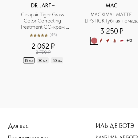
DR JART+
MAC
Cicapair Tiger Grass 
MACXIMAL MATTE 
Color Correcting 
LIPSTICK Губная помад
Treatment CC-крем 
3 250
¤
корректирующий цвет 
(
45
)
4.9
из
5
45
лица
+
31
2 062
¤
2 750
¤
15 мл
30 мл
50 мл
e-height: 107%; color: #00b0f0;">STUDIO FIX ​FLUID SPF 1
Для вас
ИЛЬ ДЕ БОТЭ