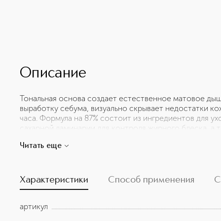
Описание
Тональная основа создает естественное матовое ды
выработку себума, визуально скрывает недостатки ко
часа. Формула на 87% состоит из ингредиентов для ухо
сахарной ламинарии для контроля жирного блеска, а 
гиалуроновую кислоту для долговременного увлажнени
Читать еще
взаимодействует с кожей, придавая ей естественный 
течение всего дня. • Стойкость до 24 часов • Водост
пота и влаги • Увлажнение на весь день • Контроль вы
закупоривает поры • SPF 15 для защиты от ультрафио
Характеристики
Способ применения
С
действия • Подходит для чувствительной кожи
артикул