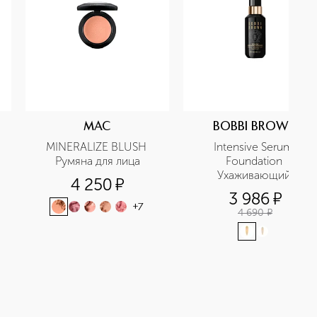
MAC
BOBBI BROWN
MINERALIZE BLUSH 
Intensive Serum 
Румяна для лица
Foundation 
Ухаживающий 
4 250
¤
тональный крем SPF40 в
3 986
¤
дорожном формате
+
7
4 690
¤