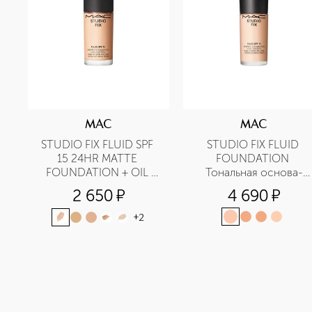
MAC
MAC
STUDIO FIX ​FLUID SPF 
STUDIO FIX FLUID 
15 24HR MATTE 
FOUNDATION 
FOUNDATION + OIL 
Тональная основа-
CONTROL / MINI M·A·C 
флюид SPF15
2 650
¤
4 690
¤
Тональная основа в 
дорожном формате
+
2