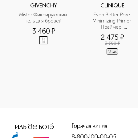
GIVENCHY
CLINIQUE
Mister Фиксирующий 
Even Better Pore 
гель для бровей
Minimizing Primer 
Праймер, 
3 460
¤
уменьшающий 
2 475
¤
видимость пор в 
3 300
¤
дорожном формате
15 мл
<p class="MsoNormal"><span style="font-size: 12.0pt; lin
Горячая линия
8-800-100-00-05