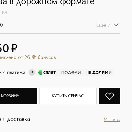
ва в дорожном формате
(
0
)
Еще 7
0
50
¤
ачислено
от
26
бонусов
х 4 платежа
 КОРЗИНУ
КУПИТЬ СЕЙЧАС
 и доставка
Москва