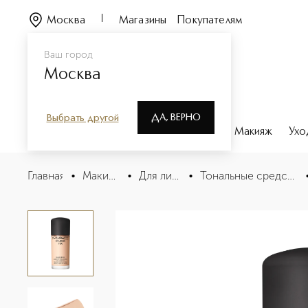
Москва
Магазины
Покупателям
Ваш город
Москва
ДА, ВЕРНО
Выбрать другой
Каталог
Бренды
Парфюмерия
Макияж
Ухо
STUDIO FIX ​FLUID SPF 15 24HR MATTE FOUNDATION + 
Главная
•
Макияж
•
Для лица
•
Тональные средства
Описание
Характеристики