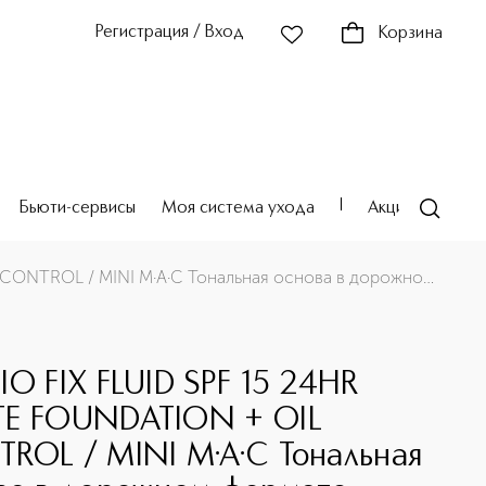
Регистрация / Вход
Корзина
Бьюти-сервисы
Моя система ухода
Акции
Театр
формате
STUDIO FIX ​FLUID SPF 15 24HR MATTE FOUNDATION + OIL CONTROL / MINI M·A·C Тональная основа в дорожном формате
IO FIX ​FLUID SPF 15 24HR
E FOUNDATION + OIL
ROL / MINI M·A·C Тональная