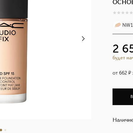
осно
0
из
5
0
NW1
2 6
будет н
от
662
¤
В
Наличие