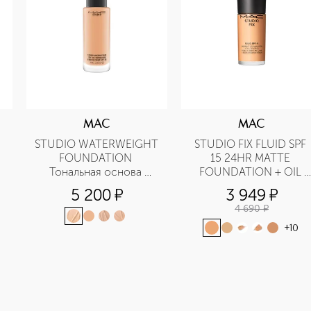
MAC
MAC
STUDIO WATERWEIGHT 
STUDIO FIX ​FLUID SPF 
FOUNDATION 
15 24HR MATTE 
Тональная основа 
FOUNDATION + OIL 
SPF30
CONTROL Тональная 
5 200
¤
3 949
¤
основа
4 690
¤
+
10