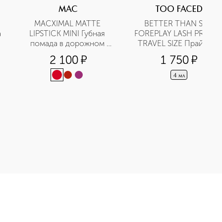
MAC
TOO FACED
MACXIMAL MATTE 
BETTER THAN SEX 
а
LIPSTICK MINI Губная 
FOREPLAY LASH PRIMER 
помада в дорожном 
TRAVEL SIZE Праймер 
формате
для ресниц в мини-
2 100
¤
1 750
¤
формате
4 мл
5 24HR MATTE FOUNDATION + OIL CONTROL / MINI M·A·C Тональ