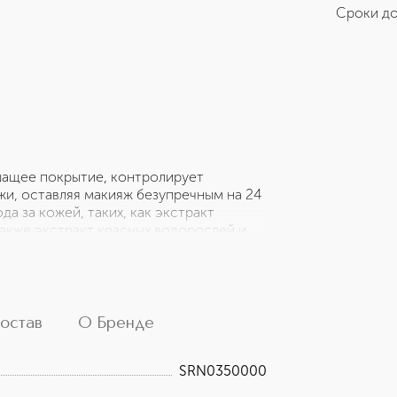
Сроки до
шащее покрытие, контролирует
жи, оставляя макияж безупречным на 24
да за кожей, таких, как экстракт
также экстракт красных водорослей и
я кожи. Технология Pro Fluid™
вид и комфорт при нанесении и в
ойкость • Устойчивость к воздействию
работки себума • Не вызывает акне и не
летовых лучей широкого спектра
остав
О Бренде
SRN0350000