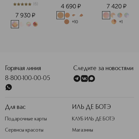
of Powder 
FOUNDATION + 
пудра для лица
(
6
)
4 690
¤
7 420
¤
Пудра для лица 
OIL CONTROL 
5
из
5
6
в шариках
Тональная 
7 930
¤
основа
+
10
+
1
<p class="MsoNormal"><span style="font-size: 12.0pt; lin
Горячая линия
Следите за новостями
8-800-100-00-05
Для вас
ИЛЬ ДЕ БОТЭ
Подарочные карты
КЛУБ ИЛЬ ДЕ БОТЭ
Сервисы красоты
Магазины