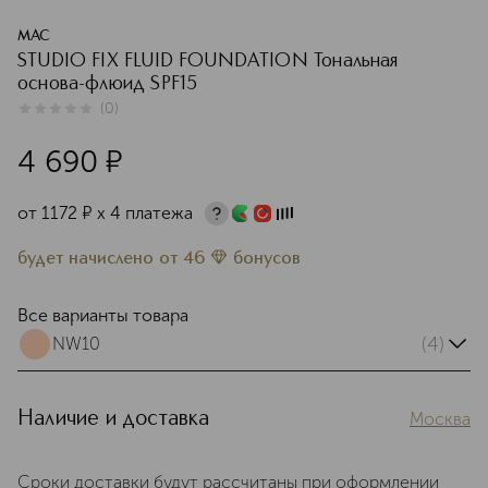
MAC
STUDIO FIX FLUID FOUNDATION Тональная
основа-флюид SPF15
(
0
)
0
из
5
0
4 690
¤
от
1172
¤
х 4 платежа
будет начислено
от
46
бонусов
Все варианты товара
(4)
NW10
Наличие и доставка
Москва
Сроки доставки будут рассчитаны при оформлении