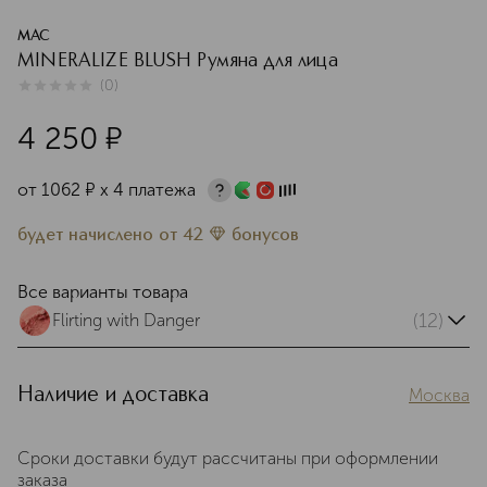
MAC
MINERALIZE BLUSH Румяна для лица
(
0
)
0
из
5
0
4 250
¤
от
1062
¤
х 4 платежа
будет начислено
от
42
бонусов
Все варианты товара
(12)
Flirting with Danger
Наличие и доставка
Москва
Сроки доставки будут рассчитаны при оформлении
заказа