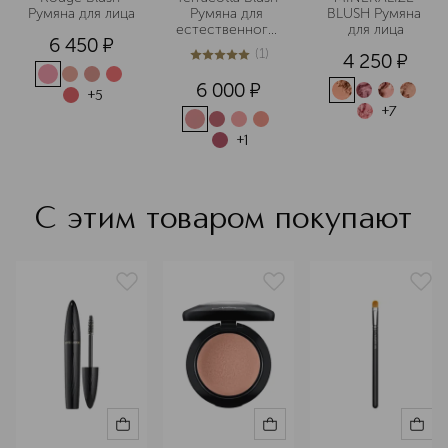
Румяна для лица
Румяна для 
BLUSH Румяна 
естественного 
для лица
6 450
¤
сияния кожи
(
1
)
4 250
¤
5
из
5
1
6 000
¤
+
5
+
7
+
1
С этим товаром покупают