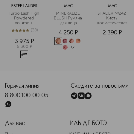
ESTEE LAUDER
MAC
MAC
Turbo Lash High 
MINERALIZE 
SHADER №242 
Powdered 
BLUSH Румяна 
Кисть 
Volume + 
для лица
косметическая
Length Mascara 
(
38
)
4 250
¤
2 390
¤
Тушь для 
4.9
из
5
38
ресниц
3 975
¤
5 300
¤
+
7
<p class="MsoNormal"><span style="font-size: 12.0pt; line
Горячая линия
Следите за новостями
8-800-100-00-05
Для вас
ИЛЬ ДЕ БОТЭ