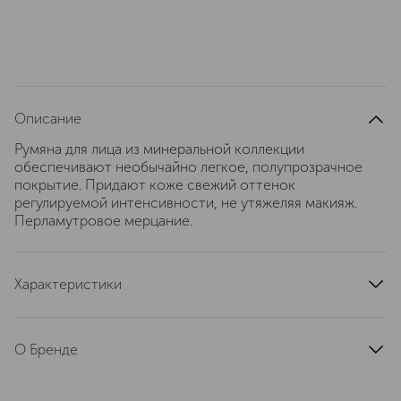
Описание
Румяна для лица из минеральной коллекции
обеспечивают необычайно легкое, полупрозрачное
покрытие. Придают коже свежий оттенок
регулируемой интенсивности, не утяжеляя макияж.
Перламутровое мерцание.
Характеристики
артикул
S2P0170000
О Бренде
MAC (Мак) строит свою философию
на свободе самовыражения и