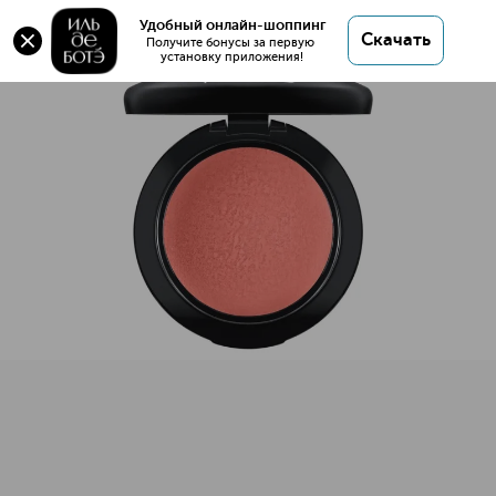
Оригинал 💯 MINERALIZE BLUSH Румяна для лица
Удобный онлайн-шоппинг
Скачать
купить в интернет магазине ИЛЬ ДЕ БОТЭ с
Получите бонусы за первую 
установку приложения!
доставкой.
MINERALIZE BLUSH Румяна для лица
Описание
Характеристики