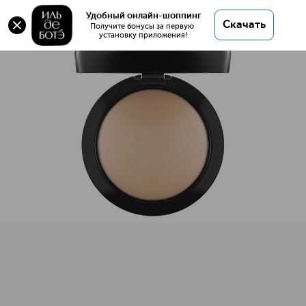
Оригинал 💯 MINERALIZE SKINFINISH NATURAL
Удобный онлайн-шоппинг
Скачать
Минеральная пудра купить в интернет магазине
Получите бонусы за первую 
установку приложения!
ИЛЬ ДЕ БОТЭ с доставкой.
MINERALIZE SKINFINISH NATURAL Минеральная пудра
Описание
Характеристики