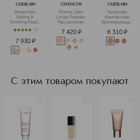
GUERLAIN
GIVENCHY
GUERLAIN
Meteorites 
Prisme Libre 
Terracotta 
Setting & 
Loose Powder 
Компактная 
Finishing Pearls 
Рассыпчатая 
бронзирующая 
of Powder 
пудра для лица
пудра для лица
(
6
)
7 420
¤
6 310
¤
Пудра для лица 
5
из
5
6
в шариках
7 930
¤
+
1
С этим товаром покупают