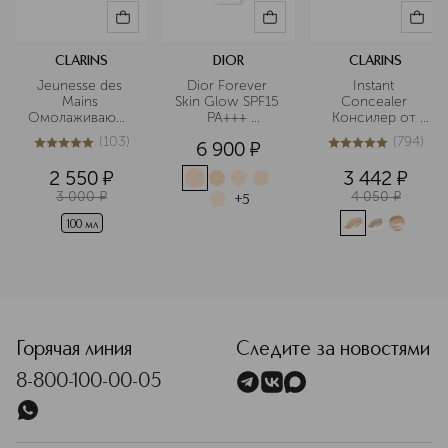
CLARINS
DIOR
CLARINS
Jeunesse des 
Dior Forever 
Instant 
Mains 
Skin Glow SPF15 
Concealer 
Омолаживающий
PA+++ 
Консилер от 
 крем для рук
Тональный крем 
темных кругов 
(
103
)
(
794
)
6 900
¤
для лица с 
моментального 
5
из
5
103
5
из
5
794
сияющим 
действия SPF15
2 550
¤
3 442
¤
финишем
3 000
¤
4 050
¤
+
5
100 мл
<p class="MsoNormal"><span style="font-size: 12.0pt; lin
Горячая линия
Следите за новостями
8-800-100-00-05