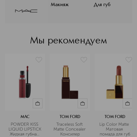
макияж в искусство для каждого
Макияж
Для губ
клиента. Авторитет MAC в
индустрии макияжа неоспорим:
высокий уровень обучения и знания
тысяч визажистов бренда является
стандартом рынка в более чем 120
Мы рекомендуем
странах присутствия.
Подробнее
MAC
TOM FORD
TOM FORD
POWDER KISS 
Traceless Soft 
Lip Color Matte 
LIQUID LIPSTICK 
Matte Concealer 
Матовая 
Жидкая губная 
Консилер
помада для губ