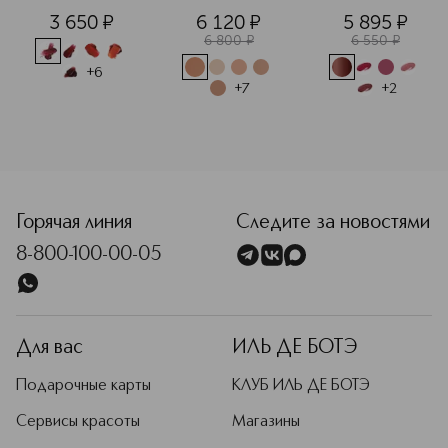
помада
3 650
¤
6 120
¤
5 895
¤
6 800
¤
6 550
¤
+
6
+
7
+
2
<p class="MsoNormal"><span style="font-size: 12.0pt; line
Горячая линия
Следите за новостями
8-800-100-00-05
Для вас
ИЛЬ ДЕ БОТЭ
Подарочные карты
КЛУБ ИЛЬ ДЕ БОТЭ
Сервисы красоты
Магазины