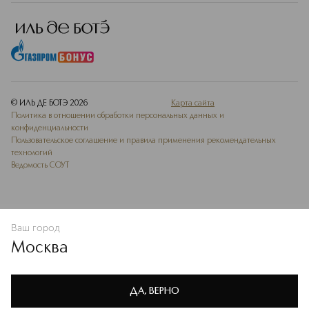
© ИЛЬ ДЕ БОТЭ
2026
Карта сайта
Политика в отношении обработки персональных данных и
конфиденциальности
Пользовательское соглашение и правила применения рекомендательных
технологий
Ведомость СОУТ
Ваш город
ДОБАВИТЬ В ИЗБРАННОЕ
Москва
Мы используем cookie-файлы и сервисы веб-аналитики. Они
необходимы для улучшения работы сайта. Подробнее –
OK
в
Политике конфиденциальности
ДА, ВЕРНО