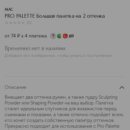
MAC
PRO PALETTE Большая палетка на 2 оттенка
(
0
)
0
из
5
0
от
74
¤
х 4 платежа
Временно нет в наличии
Добавьте его в избранное, чтобы узнать о поступлении
Описание
Вмещает два оттенка румян, а также пудру Sculpting
Powder или Shaping Powder на ваш выбор. Палетка
станет идеальным спутников для визажистов перед
съемками и показами, а также отлично подойдет всем,
кто хочет создать собственную палитру оттенков.
Прекрасно подходит для использования с Pro Palette