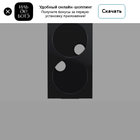
PRO PALETTE Большая палетка на 2 оттенка
Удобный онлайн-шоппинг
Скачать
Получите бонусы за первую 
установку приложения!
PRO PALETTE Большая палетка на 2 оттенка