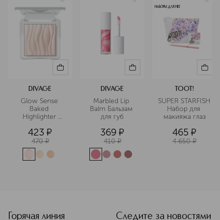
НАБОРЫ ДЛЯ НЕЕ
DIVAGE
DIVAGE
TOOT!
Glow Sense 
Marbled Lip 
SUPER STARFISH 
Baked 
Balm Бальзам 
Набор для 
Highlighter 
для губ
макияжа глаз
Хайлайтер для 
423
¤
369
¤
465
¤
лица 
запеченный
470
¤
410
¤
4 650
¤
Горячая линия
Следите за новостями