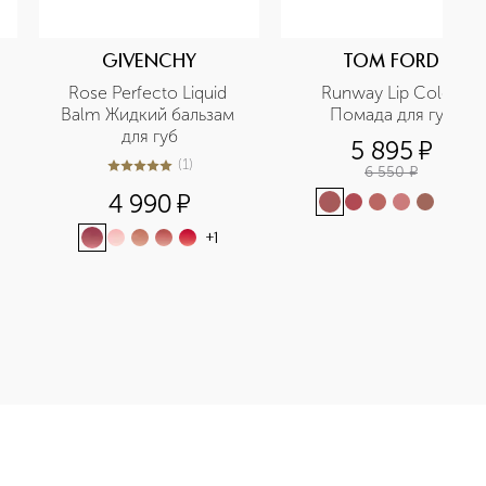
GIVENCHY
TOM FORD
 
Rose Perfecto Liquid 
Runway Lip Color 
Balm Жидкий бальзам 
Помада для губ
для губ
5 895
¤
(
1
)
6 550
¤
5
из
5
1
4 990
¤
+
13
+
1
OLOUR METALLICS Жидкая помада приобретайте в нашем интер