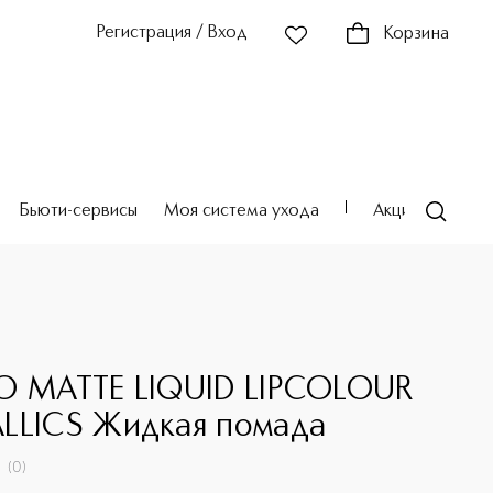
Регистрация / Вход
Корзина
Бьюти-сервисы
Моя система ухода
Акции
Театр
O MATTE LIQUID LIPCOLOUR
LLICS Жидкая помада
(
0
)