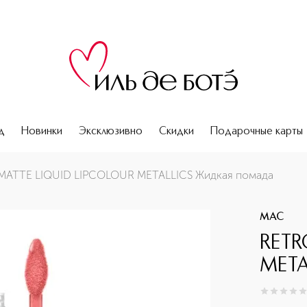
д
Новинки
Эксклюзивно
Скидки
Подарочные карты
помада
MATTE LIQUID LIPCOLOUR METALLICS Жидкая помада
MAC
RETR
META
0
из
5
0