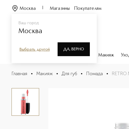
Москва
Магазины
Покупателям
Ваш город
Москва
ДА, ВЕРНО
Выбрать другой
Каталог
Бренды
Парфюмерия
Макияж
Ухо
RETRO MATTE LIQUID LIPCOLOUR METALLICS Жидкая 
Главная
•
Макияж
•
Для губ
•
Помада
•
RETRO 
Описание
Характеристики