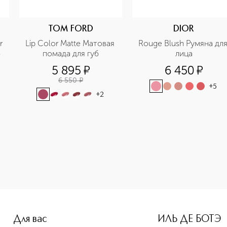
TOM FORD
DIOR
 
Lip Color Matte Матовая 
Rouge Blush Румяна для
б
помада для губ
лица
5 895
¤
6 450
¤
6 550
¤
+
5
+
2
e-height: 107%; color: #00b0f0;">RETRO MATTE LIQUID LIPC
Для вас
ИЛЬ ДЕ БОТЭ