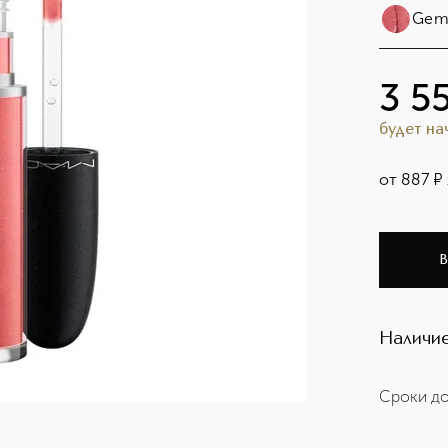
Gem
3 5
будет н
от
887
¤
В
Наличие
Сроки до