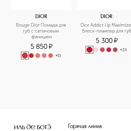
DIOR
DIOR
Rouge Dior Помада для 
Dior Addict Lip Maximizer
губ с сатиновым 
Блеск-плампер для гу
финишем
5 300
¤
5 850
¤
+
23
+
13
<p class="MsoNormal"><span style="font-size: 12.0pt; lin
Горячая линия