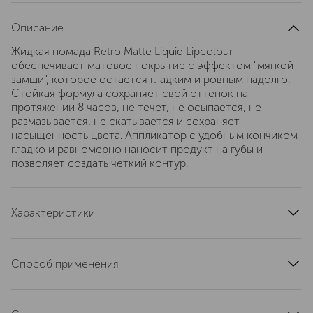
Описание
Жидкая помада Retro Matte Liquid Lipcolour
обеспечивает матовое покрытие с эффектом "мягкой
замши", которое остается гладким и ровным надолго.
Стойкая формула сохраняет свой оттенок на
протяжении 8 часов, не течет, не осыпается, не
размазывается, не скатывается и сохраняет
насыщенность цвета. Аппликатор с удобным кончиком
гладко и равномерно наносит продукт на губы и
позволяет создать четкий контур.
Характеристики
область применения
губы
тип продукта
помада
Способ применения
текстура
жидкая
Нанесите на губы с помощью аппликатора.
артикул
MY3N390000
Используйте ухаживающую базу для губ Prep+Prime Lip