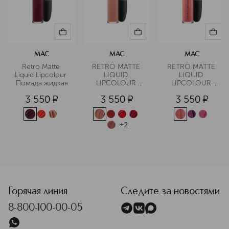
MAC
MAC
MAC
Retro Matte 
RETRO MATTE 
RETRO MATTE 
Liquid Lipcolour 
LIQUID 
LIQUID 
Помада жидкая
LIPCOLOUR 
LIPCOLOUR 
Жидкая помада
METALLICS 
3 550
¤
3 550
¤
3 550
¤
Жидкая помада
+
2
<p class="MsoNormal"><span style="font-size: 12.0pt; line
Горячая линия
Следите за новостями
8-800-100-00-05