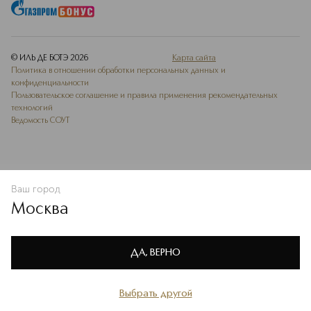
© ИЛЬ ДЕ БОТЭ
2026
Карта сайта
Политика в отношении обработки персональных данных и
конфиденциальности
Пользовательское соглашение и правила применения рекомендательных
технологий
Ведомость СОУТ
Ваш город
В КОРЗИНУ
КУПИТЬ СЕЙЧАС
Москва
Мы используем cookie-файлы и сервисы веб-аналитики. Они
необходимы для улучшения работы сайта. Подробнее –
OK
в
Политике конфиденциальности
ДА, ВЕРНО
Выбрать другой
Главная
Каталог
Избранное
Профиль
Корзина