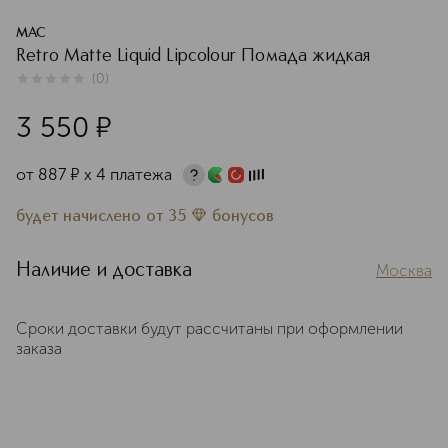
MAC
Retro Matte Liquid Lipcolour Помада жидкая
(
0
)
0
из
5
0
3 550
¤
от
887
¤
х 4 платежа
будет начислено
от
35
бонусов
Наличие и доставка
Москва
Сроки доставки будут рассчитаны при оформлении
заказа