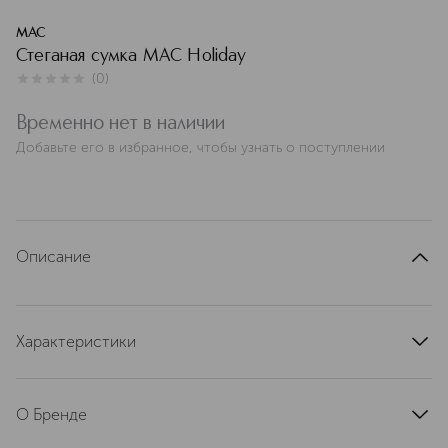
MAC
Стеганая сумка MAC Holiday
(
0
)
0
из
5
0
Временно нет в наличии
Добавьте его в избранное, чтобы узнать о поступлении
Описание
Характеристики
артикул
SW7G900001ESL
О Бренде