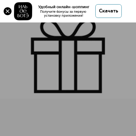
Оригинал 💯 Стеганая сумка MAC Holiday купить
Удобный онлайн-шоппинг
Скачать
в интернет магазине ИЛЬ ДЕ БОТЭ с доставкой.
Получите бонусы за первую 
установку приложения!
Стеганая сумка MAC Holiday
Описание
Характеристики