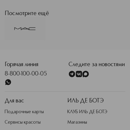
MAC (Мак) строит свою философию
на свободе самовыражения и
уважении к индивидуальности.
Посмотрите ещё
Миссия бренда — превратить
макияж в искусство для каждого
клиента. Авторитет MAC в
индустрии макияжа неоспорим:
высокий уровень обучения и знания
тысяч визажистов бренда является
<p class="MsoNormal"><span style="font-size: 12.0pt; line
стандартом рынка в более чем 120
странах присутствия.
Горячая линия
Следите за новостями
Подробнее
8-800-100-00-05
Для вас
ИЛЬ ДЕ БОТЭ
Подарочные карты
КЛУБ ИЛЬ ДЕ БОТЭ
Сервисы красоты
Магазины