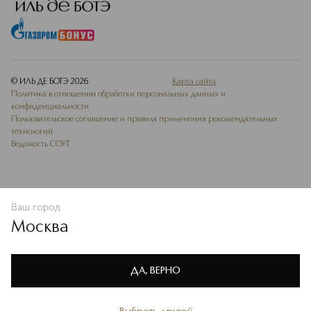
© ИЛЬ ДЕ БОТЭ
2026
Карта сайта
Политика в отношении обработки персональных данных и
конфиденциальности
Пользовательское соглашение и правила применения рекомендательных
технологий
Ведомость СОУТ
Ваш город
ДОБАВИТЬ В ИЗБРАННОЕ
Москва
Мы используем cookie-файлы и сервисы веб-аналитики. Они
необходимы для улучшения работы сайта. Подробнее –
OK
в
Политике конфиденциальности
ДА, ВЕРНО