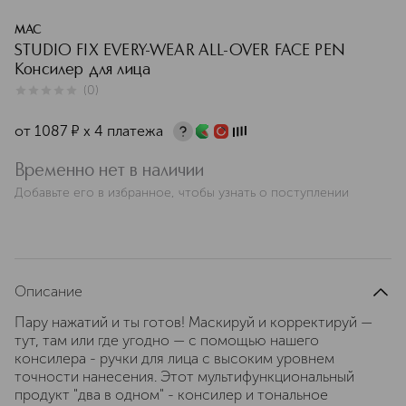
MAC
STUDIO FIX EVERY-WEAR ALL-OVER FACE PEN
Консилер для лица
(
0
)
0
из
5
0
от
1087
¤
х 4 платежа
Временно нет в наличии
Добавьте его в избранное, чтобы узнать о поступлении
Описание
Пару нажатий и ты готов! Маскируй и корректируй —
тут, там или где угодно — с помощью нашего
консилера - ручки для лица с высоким уровнем
точности нанесения. Этот мультифункциональный
продукт "два в одном" - консилер и тональное