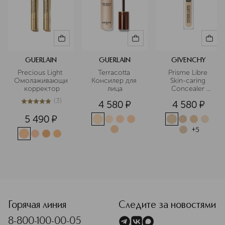
GUERLAIN
GUERLAIN
GIVENCHY
Precious Light 
Terracotta 
Prisme Libre 
Омолаживающий
Консилер для 
Skin-caring 
 корректор
лица
Concealer 
Ухаживающий 
(
3
)
4 580
¤
4 580
¤
консилер
5
из
5
3
5 490
¤
+
5
Горячая линия
Следите за новостями
8-800-100-00-05