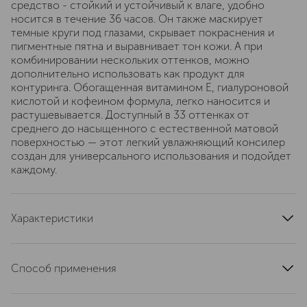
средство - стойкий и устойчивый к влаге, удобно
носится в течение 36 часов. Он также маскирует
темные круги под глазами, скрывает покраснения и
пигментные пятна и выравнивает тон кожи. А при
комбинировании нескольких оттенков, можно
дополнительно использовать как продукт для
контуринга. Обогащенная витамином Е, гиалуроновой
кислотой и кофеином формула, легко наносится и
растушевывается. Доступный в 33 оттенках от
среднего до насыщенного с естественной матовой
поверхностью — этот легкий увлажняющий консилер
создан для универсального использования и подойдет
каждому.
Характеристики
артикул
NYA8020000
Способ применения
Поверните нижнюю часть консилера - ручки, чтобы
разблокировать его. Если вы хотите использовать