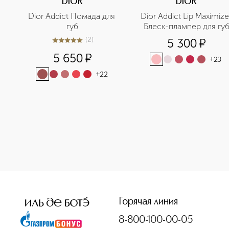
DIOR
DIOR
Dior Addict Помада для 
Dior Addict Lip Maximizer
губ
Блеск-плампер для гу
(
2
)
5 300
¤
5
из
5
2
5 650
¤
+
23
+
22
<p class="MsoNormal"><span style="font-size: 12.0pt; lin
Горячая линия
8-800-100-00-05