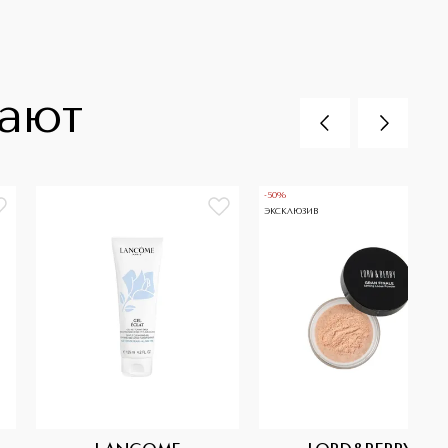
пают
-50%
ЭКСКЛЮЗИВ