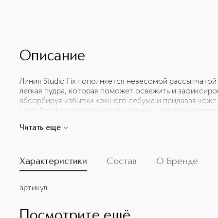
Описание
Линия Studio Fix пополняется невесомой рассыпчато
легкая пудра, которая поможет освежить и зафиксиро
абсорбируя избытки кожного себума и придавая коже 
Light-Bending используются частицы с высокой степе
светоотражающие частицы с содержанием лецитина. 
Читать еще
с эффектом растушевки. Сверхпрозрачные частицы п
и свежий цвет лица в течение всего дня. К пудре прил
роскошного нанесения.
Характеристики
Состав
О Бренде
артикул
Посмотрите ещё