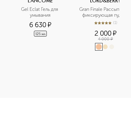
LANCOME
LORD&BERRY
Gel Eclat Гель для 
Gran Finale Рассыпчатая 
умывания
фиксирующая пудра  
(
1
)
6 630
¤
5
из
5
1
2 000
¤
125 мл
4 000
¤
UR WEIGHTLESS LOOSE POWDER Рассыпчатая пудра приобретайт
Э