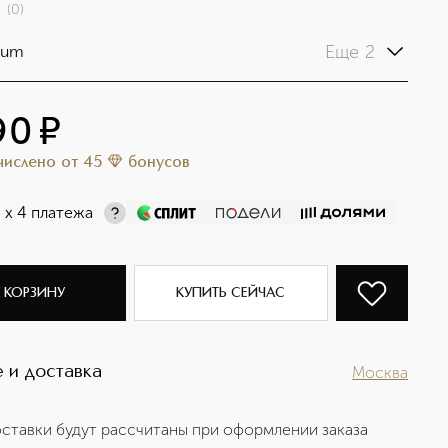
(
0
)
Еще 2
ium
90
¤
ачислено
от
45
бонусов
¤
х 4 платежа
 КОРЗИНУ
КУПИТЬ СЕЙЧАС
 и доставка
Москва
ставки будут рассчитаны при оформлении заказа