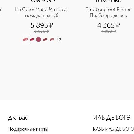
TOM FORD
TOM FORD
 
Lip Color Matte Матовая 
Emotionproof Primer 
б
помада для губ
Праймер для век
5 895
¤
4 365
¤
6 550
¤
4 850
¤
+
2
e-height: 107%; color: #00b0f0;">STUDIO FIX PRO SET + BL
Для вас
ИЛЬ ДЕ БОТЭ
Подарочные карты
КЛУБ ИЛЬ ДЕ БОТ