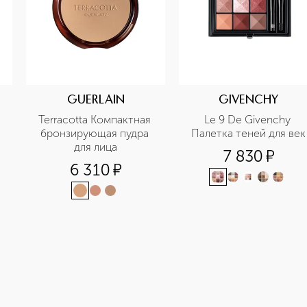
GUERLAIN
GIVENCHY
Terracotta Компактная 
Le 9 De Givenchy 
бронзирующая пудра 
Палетка теней для век
для лица
7 830
¤
6 310
¤