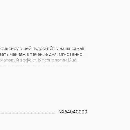
й фиксирующей пудрой. Это наша самая
вать макияж в течение дня, мгновенно
матовый эффект. В технологии Dual
нью преломления света, а также
Тем самым создается ровный тон кожи
удры помогают сохранять естественный
агается специальная пуховка для
NX64040000