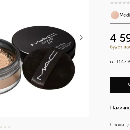
0
из
5
0
Med
4 5
будет н
от
1147
В
Наличие
Сроки до