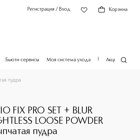
Регистрация / Вход
Корзина
Бьюти-сервисы
Моя система ухода
Акции
Театр
ая пудра
IO FIX PRO SET + BLUR
GHTLESS LOOSE POWDER
ыпчатая пудра