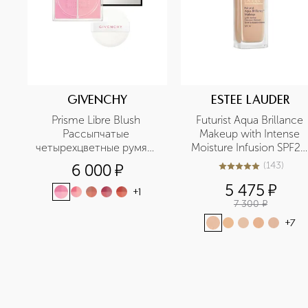
GIVENCHY
ESTEE LAUDER
Prisme Libre Blush 
Futurist Aqua Brillance 
Рассыпчатые 
Makeup with Intense 
четырехцветные румяна 
Moisture Infusion SPF20 
для лица
Тональный крем, 
(
143
)
6 000
¤
5
из
5
143
придающий сияние 
5 475
¤
SPF20
+
1
7 300
¤
+
7