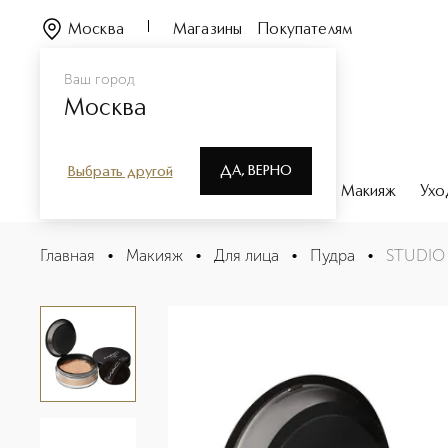
Москва
Магазины
Покупателям
Ваш город
Москва
ДА, ВЕРНО
Выбрать другой
Каталог
Бренды
Парфюмерия
Макияж
Ухо
STUDIO FIX PRO SET + BLUR WEIGHTLESS LOOSE POWD
Главная
•
Макияж
•
Для лица
•
Пудра
•
STUDIO 
Описание
Характеристики