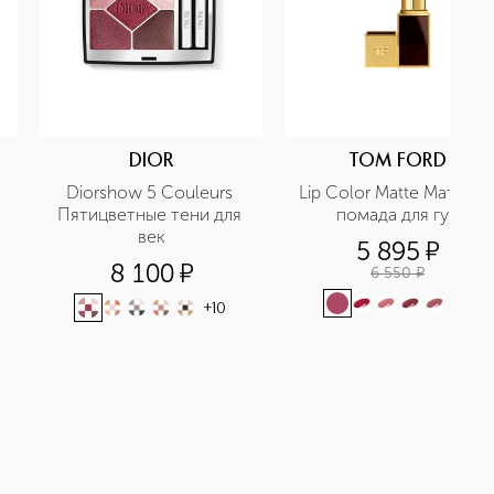
DIOR
TOM FORD
Diorshow 5 Couleurs 
Lip Color Matte Матовая 
Пятицветные тени для 
помада для губ
век
5 895
¤
8 100
¤
6 550
¤
+
2
+
10