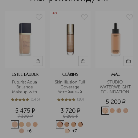
Подробнее
-40%
ESTEE LAUDER
CLARINS
MAC
Futurist Aqua 
Skin Illusion Full 
STUDIO 
Brillance 
Coverage 
WATERWEIGHT 
Makeup with 
Устойчивый 
FOUNDATION 
Intense Moisture 
тональный крем 
Тональная 
(
143
)
(
10
)
5 200
¤
Infusion SPF20 
с матовым 
основа SPF30
5
из
5
143
5
из
5
10
Тональный 
эффектом
5 475
¤
3 720
¤
крем, 
7 300
¤
6 200
¤
придающий 
сияние SPF20
+
6
+
7