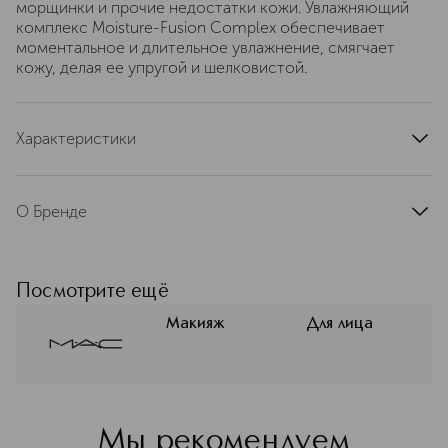
морщинки и прочие недостатки кожи. Увлажняющий
комплекс Moisture-Fusion Complex обеспечивает
моментальное и длительное увлажнение, смягчает
кожу, делая ее упругой и шелковистой.
Характеристики
артикул
MXCT100000
О Бренде
MAC (Мак) строит свою философию
на свободе самовыражения и
уважении к индивидуальности.
Посмотрите ещё
Миссия бренда — превратить
макияж в искусство для каждого
Макияж
Для лица
клиента. Авторитет MAC в
индустрии макияжа неоспорим:
высокий уровень обучения и знания
тысяч визажистов бренда является
стандартом рынка в более чем 120
Мы рекомендуем
странах присутствия.