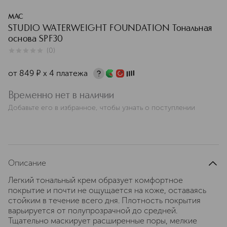
MAC
STUDIO WATERWEIGHT FOUNDATION Тональная
основа SPF30
(
0
)
0
из
5
0
от
849
¤
х 4 платежа
Временно нет в наличии
Добавьте его в избранное, чтобы узнать о поступлении
Описание
Легкий тональный крем образует комфортное
покрытие и почти не ощущается на коже, оставаясь
стойким в течение всего дня. Плотность покрытия
варьируется от полупрозрачной до средней.
Тщательно маскирует расширенные поры, мелкие