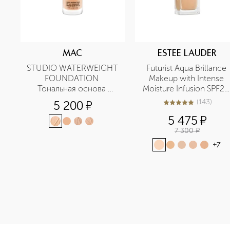
MAC
ESTEE LAUDER
STUDIO WATERWEIGHT 
Futurist Aqua Brillance 
FOUNDATION 
Makeup with Intense 
Тональная основа 
Moisture Infusion SPF20 
SPF30
Тональный крем, 
(
143
)
5 200
¤
5
из
5
143
придающий сияние 
5 475
¤
SPF20
7 300
¤
+
7