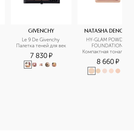
GIVENCHY
NATASHA DENONA
Le 9 De Givenchy 
HY-GLAM POWDER 
Палетка теней для век
FOUNDATION 
Компактная тональная 
7 830
¤
основа
8 660
¤
+
7