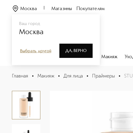
Москва
Магазины
Покупателям
Ваш город
Москва
ДА, ВЕРНО
Выбрать другой
Каталог
Бренды
Парфюмерия
Макияж
Ухо
STUDIO WATERWEIGHT FOUNDATION Тональная осно
Главная
•
Макияж
•
Для лица
•
Праймеры
•
STU