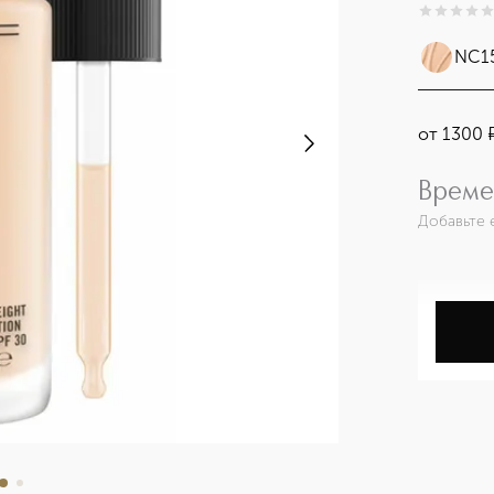
0
из
5
0
NC1
от
1300
Време
Добавьте 