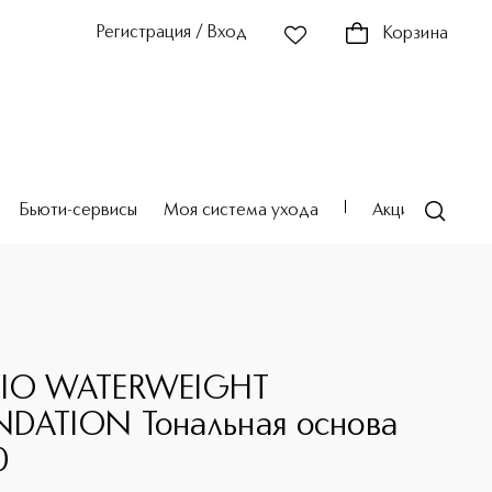
Регистрация / Вход
Корзина
Бьюти-сервисы
Моя система ухода
Акции
Театр
DIO WATERWEIGHT
DATION Тональная основа
0