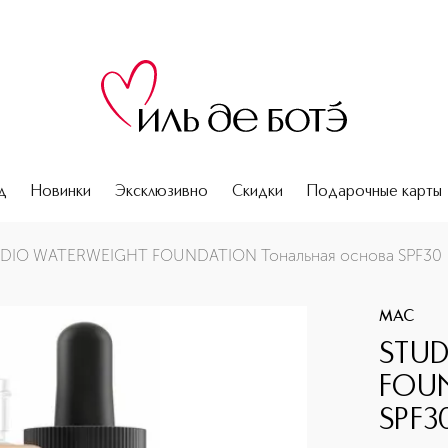
д
Новинки
Эксклюзивно
Скидки
Подарочные карты
ва SPF30
DIO WATERWEIGHT FOUNDATION Тональная основа SPF30
MAC
STU
FOUN
SPF3