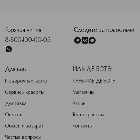
объединение 40 ведущих
визажистов со всего мира, которые
помогают разрабатывать новые
<p class="MsoNormal"><span style="font-size: 12.0pt; lin
продукты, подбирать оттенки и
совершенствовать техники макияжа
Горячая линия
Следите за новостями
для разных типов и тонов кожи.
8-800-100-00-05
Подробнее
Для вас
ИЛЬ ДЕ БОТЭ
Подарочные карты
КЛУБ ИЛЬ ДЕ БОТЭ
Сервисы красоты
Магазины
Доставка
Акции
Оплата
Театр красоты
Обмен и возврат
Контакты
Частые вопросы