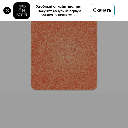
ARTIST COLOR SHADOW Рефил теней для век
Удобный онлайн-шоппинг
Скачать
Получите бонусы за первую 
установку приложения!
ARTIST COLOR SHADOW Рефил теней для век