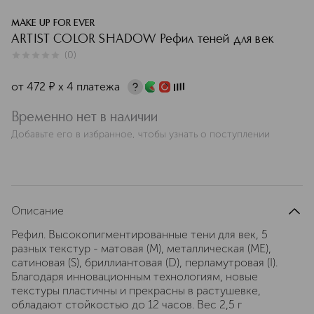
MAKE UP FOR EVER
ARTIST COLOR SHADOW Рефил теней для век
(
0
)
0
из
5
0
от
472
¤
х 4 платежа
Временно нет в наличии
Добавьте его в избранное, чтобы узнать о поступлении
Описание
Рефил. Высокопигментированные тени для век, 5
разных текстур - матовая (М), металлическая (МЕ),
сатиновая (S), бриллиантовая (D), перламутровая (I).
Благодаря инновационным технологиям, новые
текстуры пластичны и прекрасны в растушевке,
обладают стойкостью до 12 часов. Вес 2,5 г