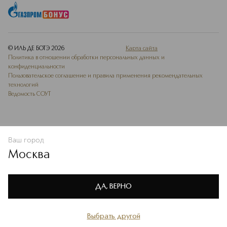
для разных типов и тонов кожи.
Подробнее
© ИЛЬ ДЕ БОТЭ
2026
Карта сайта
Политика в отношении обработки персональных данных и
конфиденциальности
Пользовательское соглашение и правила применения рекомендательных
технологий
Ведомость СОУТ
Ваш город
ДОБАВИТЬ В ИЗБРАННОЕ
Москва
Мы используем cookie-файлы и сервисы веб-аналитики. Они
необходимы для улучшения работы сайта. Подробнее –
OK
в
Политике конфиденциальности
ДА, ВЕРНО
Выбрать другой
Главная
Каталог
Избранное
Профиль
Корзина