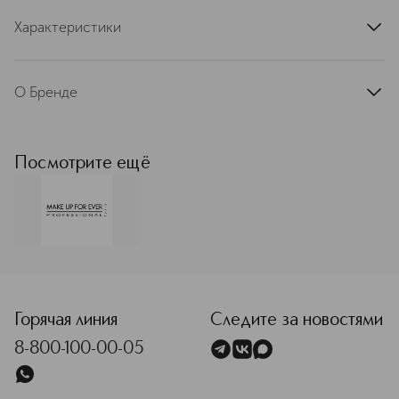
Характеристики
артикул
I000999564SEL
О Бренде
MAKE UP FOR EVER (Мейк Ап
Форевер) – французский бренд,
созданный профессиональным
Посмотрите ещё
визажистом Дани Санц в 1984. Она
объединила свой опыт и творческое
видение, чтобы создать бренд,
подходящий как профессиональным
визажистам, так и для
повседневного макияжа —
<p class="MsoNormal"><span style="font-size: 12.0pt; li
доступный каждому. Сегодня MAKE
UP FOR EVER — это коллектив
визажистов, причастных к созданию
Горячая линия
Следите за новостями
каждого продукта. С 2002 года
8-800-100-00-05
бренд запустил сеть собственных
академий по всему миру — от
Парижа до Шанхая и Нью-Йорка. В