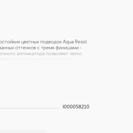
остойких цветных подводок Aqua Resist
ованных оттенков с тремя финишами -
очного аппликатора позволяет легко
бязательно встряхните подводку.
диентов животного происхождения и
I000058210