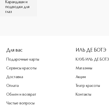
Карандаши и
подводки для
глаз
e-height: 107%; color: #00b0f0;">AQUA RESIST COLOR INK Во
Для вас
ИЛЬ ДЕ БОТЭ
Подарочные карты
КЛУБ ИЛЬ ДЕ БОТ
Сервисы красоты
Магазины
Доставка
Акции
Оплата
Театр красоты
Обмен и возврат
Контакты
Частые вопросы