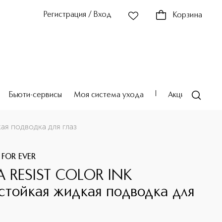
Регистрация / Вход
Корзина
Бьюти-сервисы
Моя система ухода
Акции
Театр
я подводка для глаз
 FOR EVER
 RESIST COLOR INK
стойкая жидкая подводка для