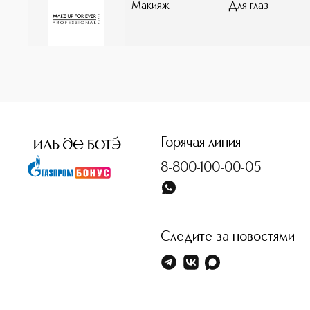
Макияж
Для глаз
<p class="MsoNormal"><span style="font-size: 12.0pt; lin
Горячая линия
8-800-100-00-05
Следите за новостями