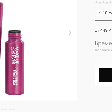
0
из
5
0
10 о
от
449
¤
Време
Добавьте 