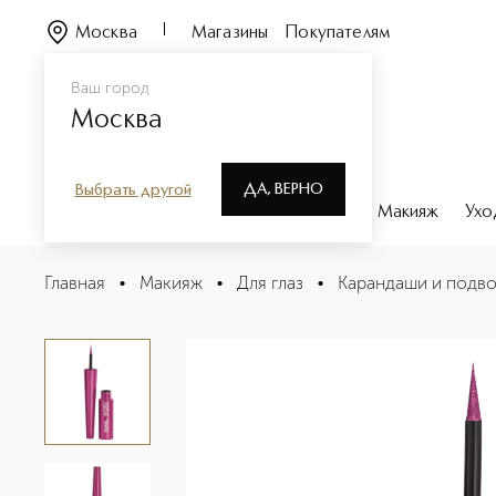
Москва
Магазины
Покупателям
Ваш город
Москва
ДА, ВЕРНО
Выбрать другой
Каталог
Бренды
Парфюмерия
Макияж
Ухо
AQUA RESIST COLOR INK Водостойкая жидкая подводк
Главная
•
Макияж
•
Для глаз
•
Карандаши и подво
Описание
Характеристики