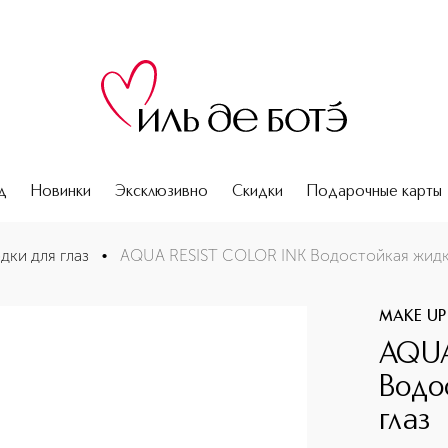
д
Новинки
Эксклюзивно
Скидки
Подарочные карты
а для глаз
дки для глаз
•
AQUA RESIST COLOR INK Водостойкая жидка
MAKE UP
AQUA
Водо
глаз