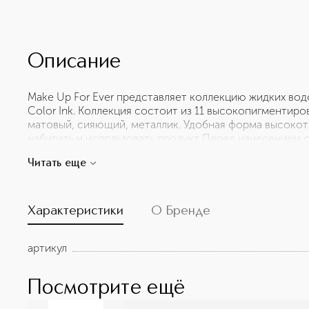
Описание
Make Up For Ever представляет коллекцию жидких вод
Color Ink. Коллекция состоит из 11 высокопигментир
матовый, сияющий, металлик. Удобная форма высокот
набирать и использовать продукт Перед нанесением о
Инновационная формула продукта не содержит ингре
Читать еще
спиртов.
Характеристики
О Бренде
артикул
Посмотрите ещё