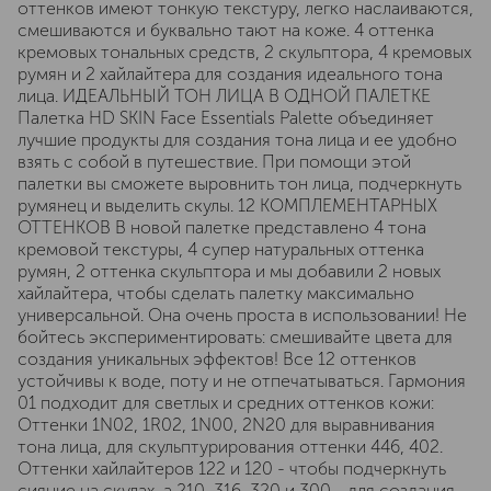
оттенков имеют тонкую текстуру, легко наслаиваются,
смешиваются и буквально тают на коже. 4 оттенка
кремовых тональных средств, 2 скульптора, 4 кремовых
румян и 2 хайлайтера для создания идеального тона
лица. ИДЕАЛЬНЫЙ ТОН ЛИЦА В ОДНОЙ ПАЛЕТКЕ
Палетка HD SKIN Face Essentials Palette объединяет
лучшие продукты для создания тона лица и ее удобно
взять с собой в путешествие. При помощи этой
палетки вы сможете выровнить тон лица, подчеркнуть
румянец и выделить скулы. 12 КОМПЛЕМЕНТАРНЫХ
ОТТЕНКОВ В новой палетке представлено 4 тона
кремовой текстуры, 4 супер натуральных оттенка
румян, 2 оттенка скульптора и мы добавили 2 новых
хайлайтера, чтобы сделать палетку максимально
универсальной. Она очень проста в использовании! Не
бойтесь экспериментировать: смешивайте цвета для
создания уникальных эффектов! Все 12 оттенков
устойчивы к воде, поту и не отпечатываться. Гармония
01 подходит для светлых и средних оттенков кожи:
Оттенки 1N02, 1R02, 1N00, 2N20 для выравнивания
тона лица, для скульптурирования оттенки 446, 402.
Оттенки хайлайтеров 122 и 120 - чтобы подчеркнуть
сияние на скулах, а 210, 316, 320 и 300 - для создания