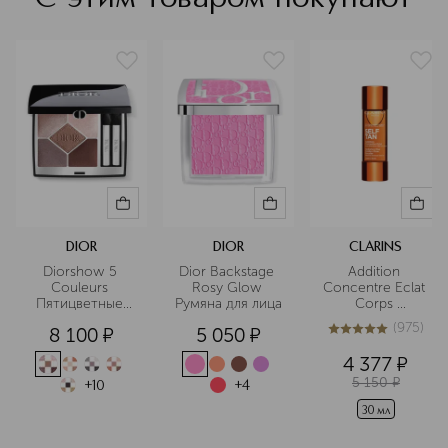
продукты, подбирать оттенки и
совершенствовать техники макияжа
для разных типов и тонов кожи.
Подробнее
DIOR
DIOR
CLARINS
Diorshow 5 
Dior Backstage 
Addition 
Couleurs 
Rosy Glow 
Concentre Eclat 
Пятицветные 
Румяна для лица
Corps 
тени для век
Концентрат с 
(
975
)
8 100
¤
5 050
¤
эффектом 
5
из
5
975
загара для тела
4 377
¤
5 150
¤
+
10
+
4
30 мл