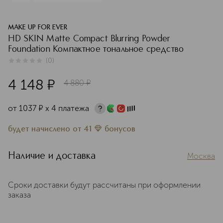
MAKE UP FOR EVER
HD SKIN Matte Compact Blurring Powder
Foundation Компактное тональное средство
(
0
)
0
из
5
0
4 148
¤
4 880
¤
от
1037
¤
х 4 платежа
будет начислено
от
41
бонусов
Наличие и доставка
Москва
Сроки доставки будут рассчитаны при оформлении
заказа