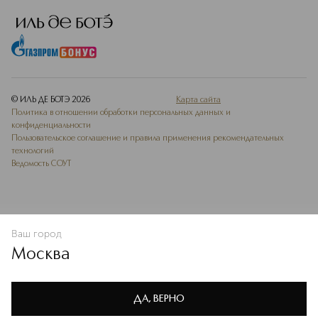
© ИЛЬ ДЕ БОТЭ
2026
Карта сайта
Политика в отношении обработки персональных данных и
конфиденциальности
Пользовательское соглашение и правила применения рекомендательных
технологий
Ведомость СОУТ
Ваш город
В КОРЗИНУ
КУПИТЬ СЕЙЧАС
Москва
Мы используем cookie-файлы и сервисы веб-аналитики. Они
необходимы для улучшения работы сайта. Подробнее –
OK
в
Политике конфиденциальности
ДА, ВЕРНО