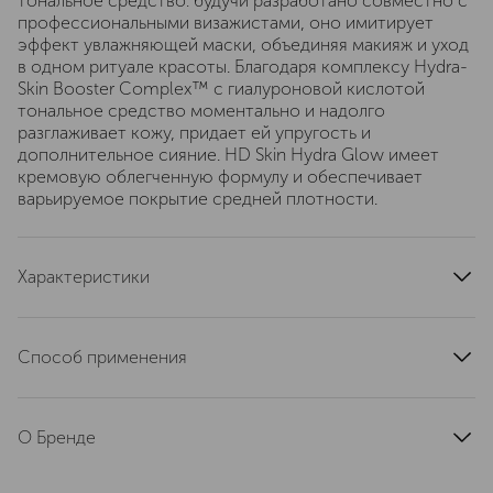
тональное средство: будучи разработано совместно с
профессиональными визажистами, оно имитирует
эффект увлажняющей маски, объединяя макияж и уход
в одном ритуале красоты. Благодаря комплексу Hydra-
Skin Booster Complex™ с гиалуроновой кислотой
тональное средство моментально и надолго
разглаживает кожу, придает ей упругость и
дополнительное сияние. HD Skin Hydra Glow имеет
кремовую облегченную формулу и обеспечивает
варьируемое покрытие средней плотности.
Характеристики
артикул
I000061222
Способ применения
Подготовьте кожу, используя любимый уход или
праймер. 1. Для создания прозрачного покрытия -
О Бренде
возьмите небольшое количество тонального средства
и нанесите его подушечками пальцев. 2. Для создания
MAKE UP FOR EVER (Мейк Ап
среднего покрытия - нанесите тон, используя кисть