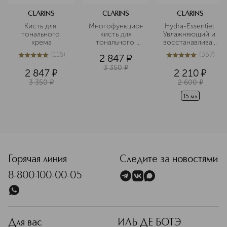
CLARINS
CLARINS
CLARINS
Кисть для 
Многофункциональная
Hydra-Essentiel 
тонального 
 кисть для 
Увлажняющий и 
крема
тонального 
восстанавливающ
крема
 бальзам для губ
(
116
)
(
357
)
2 847
¤
5
из
5
116
5
из
5
357
3 350
¤
2 847
¤
2 210
¤
3 350
¤
2 600
¤
15 мл
<p class="MsoNormal"><span style="font-size: 12.0pt; lin
Горячая линия
Следите за новостями
8-800-100-00-05
Для вас
ИЛЬ ДЕ БОТЭ