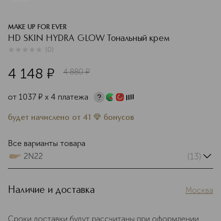
MAKE UP FOR EVER
HD SKIN HYDRA GLOW Тональный крем
(
0
)
0
из
5
0
4 148
¤
4 880
¤
от
1037
¤
х 4 платежа
будет начислено
от
41
бонусов
Все варианты товара
(13)
2N22
Наличие и доставка
Москва
Сроки доставки будут рассчитаны при оформлении