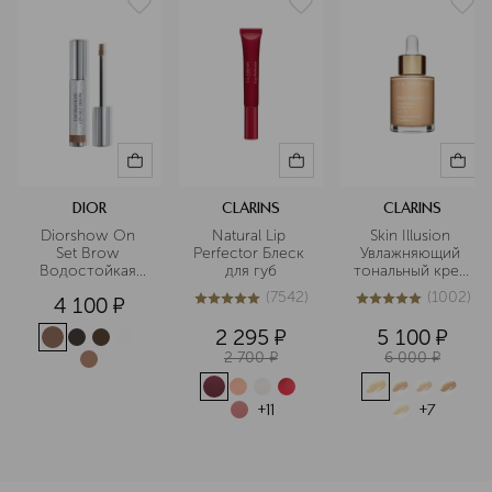
Подробнее
DIOR
CLARINS
CLARINS
Diorshow On 
Natural Lip 
Skin Illusion 
Set Brow 
Perfector Блеск 
Увлажняющий 
Водостойкая 
для губ
тональный крем 
тушь для 
с легким 
(
7542
)
(
1002
)
4 100
¤
бровей, 
покрытием 
5
из
5
7542
5
из
5
1002
придающая 
SPF15
2 295
¤
5 100
¤
объем
2 700
¤
6 000
¤
+
11
+
7