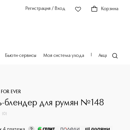
Регистрация / Вход
Корзина
Бьюти-сервисы
Моя система ухода
Акции
Театр
 FOR EVER
ь-блендер для румян №148
(
0
)
х 4 платежа