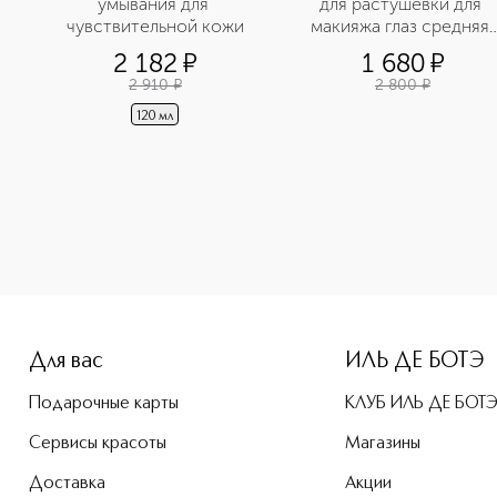
Палетка теней для глаз 
умывания для 
для растушевки для 
чувствительной кожи
макияжа глаз средняя 
№228
2 182
¤
1 680
¤
2 910
¤
2 800
¤
120 мл
-height: 107%; color: #00b0f0;">Кисть-блендер для румян №
Для вас
ИЛЬ ДЕ БОТЭ
Подарочные карты
КЛУБ ИЛЬ ДЕ БОТ
Сервисы красоты
Магазины
Доставка
Акции