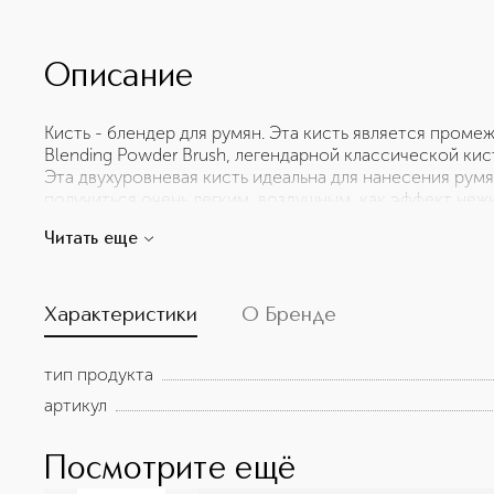
Описание
Кисть - блендер для румян. Эта кисть является пром
Blending Powder Brush, легендарной классической ки
Эта двухуровневая кисть идеальна для нанесения румя
получиться очень легким, воздушным, как эффект неж
нанесения хайлайтеров в зоне скул и подбровного изг
Читать еще
нанесения целого ряда продуктов, мягкие ворсинки 
для варьируемой степени покрытия. Небольшой разме
румяна и хайлайтеры. Чрезвычайная мягкость ворса т
макияжа обладательницам чувствительной кожи.
Характеристики
О Бренде
тип продукта
артикул
Посмотрите ещё