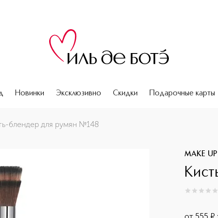
д
Новинки
Эксклюзивно
Скидки
Подарочные карты
ть-блендер для румян №148
MAKE UP
Кист
0
из
5
0
от
555
¤