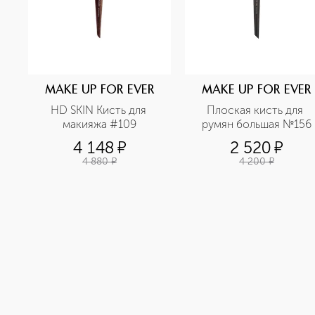
MAKE UP FOR EVER
MAKE UP FOR EVER
HD SKIN Кисть для 
Плоская кисть для 
макияжа #109
румян большая №156
4 148
¤
2 520
¤
4 880
¤
4 200
¤