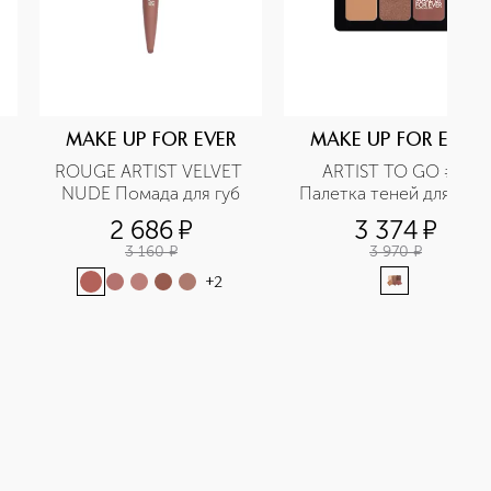
MAKE UP FOR EVER
MAKE UP FOR EVER
ROUGE ARTIST VELVET 
ARTIST TO GO #1 
NUDE Помада для губ
Палетка теней для глаз 
2 686
¤
3 374
¤
3 160
¤
3 970
¤
+
2