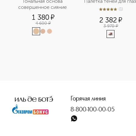
Тональная основа 
совершенное сияние 
(
1
)
5
из
5
1
1 380
¤
2 382
¤
4 600
¤
3 970
¤
<p class="MsoNormal"><span style="font-size: 12.0pt; line
Горячая линия
8-800-100-00-05