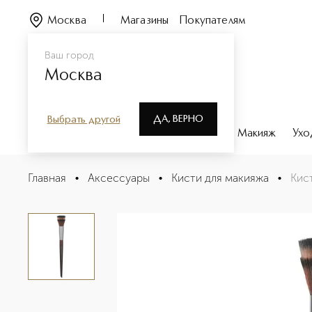
Москва
Магазины
Покупателям
Ваш город
Москва
ДА, ВЕРНО
Выбрать другой
Каталог
Бренды
Парфюмерия
Макияж
Ухо
Кисть-блендер для румян №148
Главная
•
Аксессуары
•
Кисти для макияжа
•
Кис
Описание
Характеристики