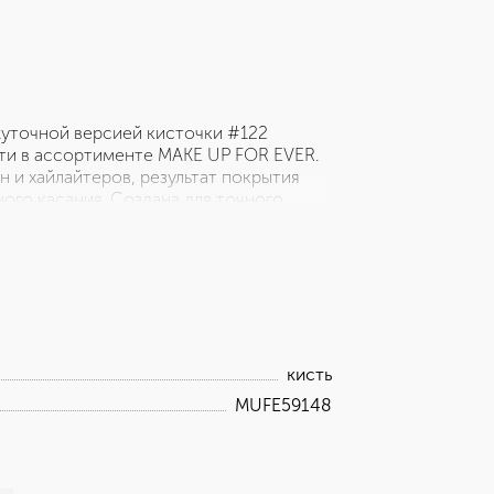
ежуточной версией кисточки #122
сти в ассортименте MAKE UP FOR EVER.
н и хайлайтеров, результат покрытия
ного касания. Создана для точного
иба. Круглая форма кисти подойдет для
позволят моделировать интенсивность
р позволяет точно и аккуратно нанести
акже идеально подойдет для нанесения
кисть
MUFE59148