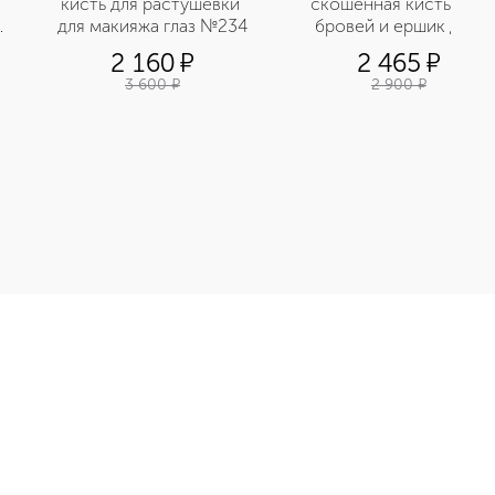
кисть для растушевки 
скошенная кисть для 
для макияжа глаз №234
бровей и ершик для 
ресниц №274
2 160
¤
2 465
¤
3 600
¤
2 900
¤
148 приобретайте в нашем интернет-магазине. Действую скид
Э