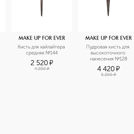
MAKE UP FOR EVER
MAKE UP FOR EVER
Кисть для хайлайтера 
Пудровая кисть для 
средняя №144
высокоточного 
нанесения №128
2 520
¤
4 420
¤
4 200
¤
5 200
¤