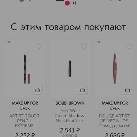
запустил проект Pro Collective:
+
1
объединение 40 ведущих
визажистов со всего мира, которые
помогают разрабатывать новые
С этим товаром покупают
продукты, подбирать оттенки и
совершенствовать техники макияжа
для разных типов и тонов кожи.
-15%
-15%
Подробнее
MAKE UP FOR
BOBBI BROWN
MAKE UP FOR
EVER
EVER
Long-Wear 
Cream Shadow 
ARTIST COLOR 
ROUGE ARTIST 
Stick Mini Size 
PENCIL 
VELVET NUDE 
Устойчивые 
EXTREME 
Помада для губ
2 541
¤
тени для век в 
Водостойкий 
2 252
¤
2 686
¤
мини-формате
карандаш для 
2 990
¤