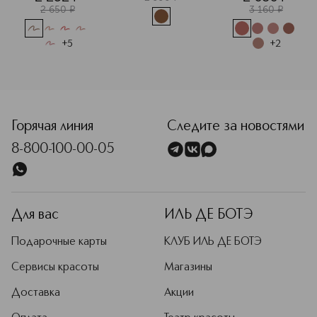
губ
2 650
¤
3 160
¤
+
5
+
2
<p class="MsoNormal"><span style="font-size: 12.0pt; lin
Горячая линия
Следите за новостями
8-800-100-00-05
Для вас
ИЛЬ ДЕ БОТЭ
Подарочные карты
КЛУБ ИЛЬ ДЕ БОТЭ
Сервисы красоты
Магазины
Доставка
Акции