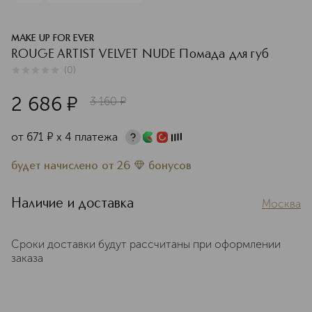
MAKE UP FOR EVER
ROUGE ARTIST VELVET NUDE Помада для губ
(
0
)
0
из
5
0
2 686
¤
3 160
¤
от
671
¤
х 4 платежа
будет начислено
от
26
бонусов
Наличие и доставка
Москва
Сроки доставки будут рассчитаны при оформлении
заказа