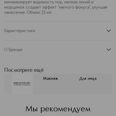
минимизирует видимость пор, мелких линий и
морщинок создает эффект "мягкого фокуса", улучшая
нанесение. Объем: 15 мл
Характеристики
артикул
I000022811
О Бренде
MAKE UP FOR EVER (Мейк Ап
Форевер) – французский бренд,
созданный профессиональным
Посмотрите ещё
визажистом Дани Санц в 1984. Она
объединила свой опыт и творческое
Макияж
Для лица
видение, чтобы создать бренд,
подходящий как профессиональным
визажистам, так и для
повседневного макияжа —
доступный каждому. Сегодня MAKE
Мы рекомендуем
UP FOR EVER — это коллектив
визажистов, причастных к созданию