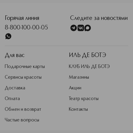
помогают разрабатывать новые
<p class="MsoNormal"><span style="font-size: 12.0pt; lin
продукты, подбирать оттенки и
совершенствовать техники макияжа
Горячая линия
Следите за новостями
для разных типов и тонов кожи.
8-800-100-00-05
Подробнее
Для вас
ИЛЬ ДЕ БОТЭ
Подарочные карты
КЛУБ ИЛЬ ДЕ БОТЭ
Сервисы красоты
Магазины
Доставка
Акции
Оплата
Театр красоты
Обмен и возврат
Контакты
Частые вопросы