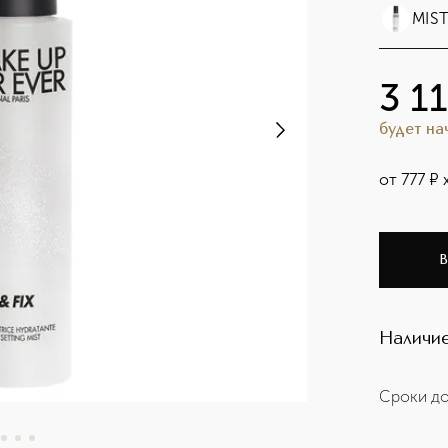
MIST
3 1
будет н
от
777
¤
В
Наличие
Сроки до