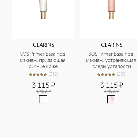
CLARINS
CLARINS
SOS Primer База под 
SOS Primer База под 
макияж, придающая 
макияж, устраняющая 
сияние коже
следы усталости
(
359
)
(
269
)
5
из
5
359
4.9
из
5
269
3 115
¤
3 115
¤
4 450
¤
4 450
¤