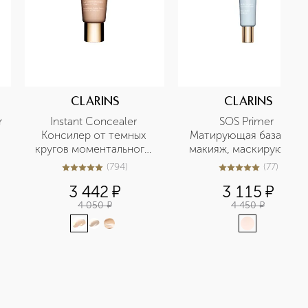
CLARINS
CLARINS
 
Instant Concealer 
SOS Primer 
Консилер от темных 
Матирующая база под 
кругов моментального 
макияж, маскирующая 
действия SPF15
поры
(
794
)
(
77
)
5
из
5
794
4.9
из
5
77
3 442
¤
3 115
¤
4 050
¤
4 450
¤