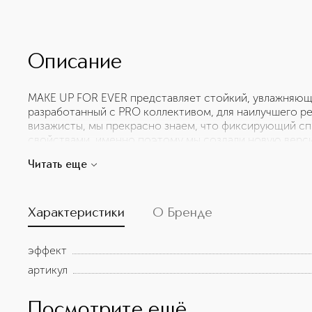
Описание
MAKE UP FOR EVER представляет стойкий, увлажняющ
разработанный с PRO коллективом, для наилучшего ре
визажисты, мы прекрасно знаем, что фиксирующий сп
свойствами, именно поэтому мы создали новую верси
увлажняет, выравнивает, закрепляет и освежает макия
Читать еще
ощути его силу! MIST & FIX фиксируют макияж на 24 ч
сухой коже. Улучшенная формула увлажняет, придает 
распыления дозатор обеспечивает однородное нанес
состоит из натуральных ингредиентов, а его упаковк
Характеристики
О Бренде
эффект
артикул
Посмотрите ещё