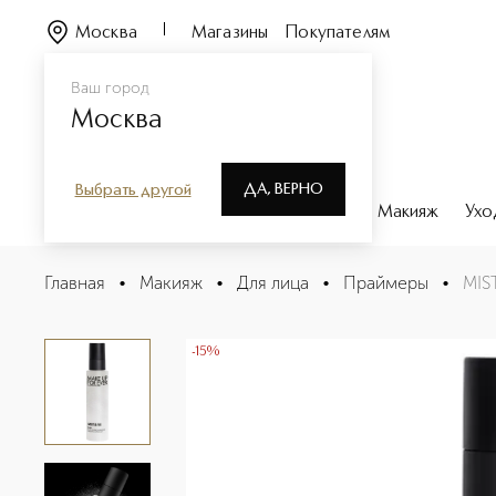
Москва
Магазины
Покупателям
Ваш город
Москва
ДА, ВЕРНО
Выбрать другой
Каталог
Бренды
Парфюмерия
Макияж
Ухо
MIST & FIX Увлажняющий спрей-фиксатор макияжа
Главная
•
Макияж
•
Для лица
•
Праймеры
•
MIS
Описание
Характеристики
-15%