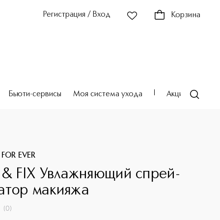
Регистрация / Вход
Корзина
Бьюти-сервисы
Моя система ухода
Акции
Театр
 FOR EVER
 & FIX Увлажняющий спрей-
атор макияжа
(
0
)