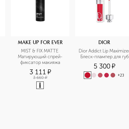
MAKE UP FOR EVER
DIOR
MIST & FIX MATTE 
Dior Addict Lip Maximizer
Матирующий спрей-
Блеск-плампер для губ
фиксатор макияжа
5 300
¤
3 111
¤
+
23
3 660
¤