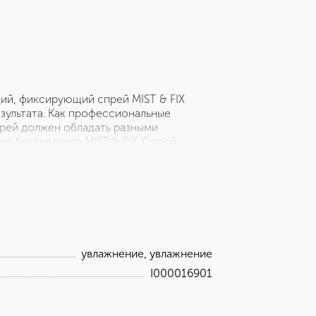
ий, фиксирующий спрей MIST & FIX
зультата. Как профессиональные
рей должен обладать разными
ю бестселлера MIST & FIX. Спрей
ж за одно нажатие. Нанеси спрей и
аса и идеально подходит нормальной и
сияние, благодаря широкому углу
ение продукта. Фиксатор на 93%
а является перерабатываемой
увлажнение, увлажнение
I000016901