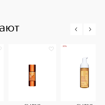
пают
-30%