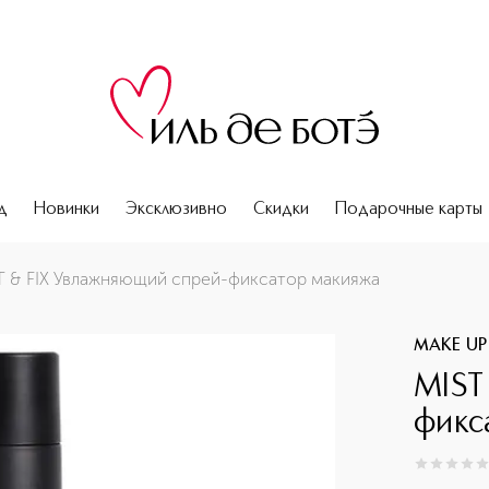
д
Новинки
Эксклюзивно
Скидки
Подарочные карты
T & FIX Увлажняющий спрей-фиксатор макияжа
MAKE UP
MIST
фикс
0
из
5
0