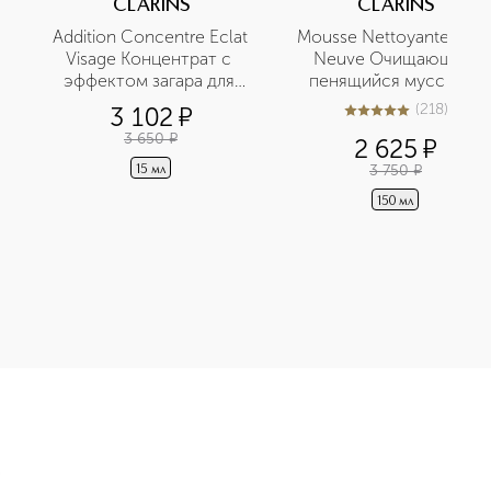
CLARINS
CLARINS
Addition Concentre Eclat 
Mousse Nettoyante Peau
Visage Концентрат с 
Neuve Очищающий 
эффектом загара для 
пенящийся мусс для 
лица
любого типа кожи
(
218
)
3 102
¤
5
из
5
218
3 650
¤
2 625
¤
3 750
¤
15 мл
150 мл
прей-фиксатор макияжа приобретайте в нашем интернет-магаз
Э