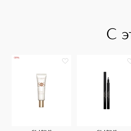
С э
-30%