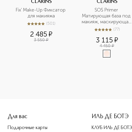
CLARINS
CLARINS
Fix' Make-Up Фиксатор 
SOS Primer 
для макияжа
Матирующая база под 
макияж, маскирующая 
(
501
)
5
из
5
501
поры
(
77
)
4.9
из
5
77
2 485
¤
3 115
¤
3 550
¤
4 450
¤
e-height: 107%; color: #00b0f0;">MIST & FIX Увлажняющий с
Для вас
ИЛЬ ДЕ БОТЭ
Подарочные карты
КЛУБ ИЛЬ ДЕ БОТ