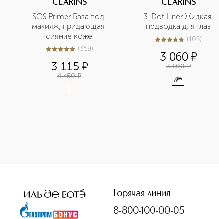
CLARINS
CLARINS
SOS Primer База под 
3-Dot Liner Жидкая 
макияж, придающая 
подводка для глаз
сияние коже
(
106
)
4.9
из
5
106
(
359
)
5
из
5
359
3 060
¤
3 115
¤
3 600
¤
4 450
¤
<p class="MsoNormal"><span style="font-size: 12.0pt; lin
Горячая линия
8-800-100-00-05