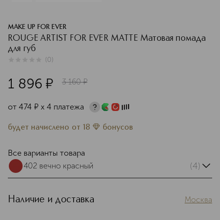
MAKE UP FOR EVER
ROUGE ARTIST FOR EVER MATTE Матовая помада
для губ
(
0
)
0
из
5
0
1 896
¤
3 160
¤
от
474
¤
х 4 платежа
будет начислено
от
18
бонусов
Все варианты товара
(4)
402 вечно красный
Наличие и доставка
Москва