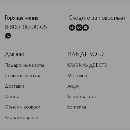
помогают разрабатывать новые
<p class="MsoNormal"><span style="font-size: 12.0pt; lin
продукты, подбирать оттенки и
совершенствовать техники макияжа
Горячая линия
Следите за новостями
для разных типов и тонов кожи.
8-800-100-00-05
Подробнее
Для вас
ИЛЬ ДЕ БОТЭ
Подарочные карты
КЛУБ ИЛЬ ДЕ БОТЭ
Сервисы красоты
Магазины
Доставка
Акции
Оплата
Театр красоты
Обмен и возврат
Контакты
Частые вопросы