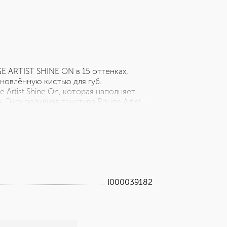
 ARTIST SHINE ON в 15 оттенках,
новлённую кистью для губ.
rtist Shine On, которая наполняет
. Эксклюзивная текстура Rouge Artist
 при помощи скультурирующего сияния и
ормула новой помады мгновенно делает
аться на губах еще дольше. Вес: 3,2 г
I000039182