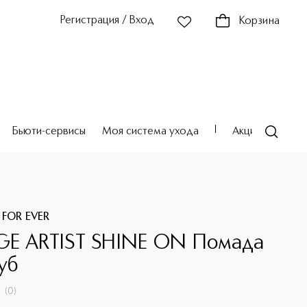
Регистрация / Вход
Корзина
Бьюти-сервисы
Моя система ухода
Акции
Театр
 FOR EVER
E ARTIST SHINE ON Помада
уб
(
0
)