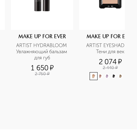
MAKE UP FOR EVER
MAKE UP FOR EVER
ARTIST HYDRABLOOM 
ARTIST EYESHADOW 
Увлажняющий бальзам 
Тени для век
для губ
2 074
¤
1 650
¤
2 440
¤
2 750
¤
+
3