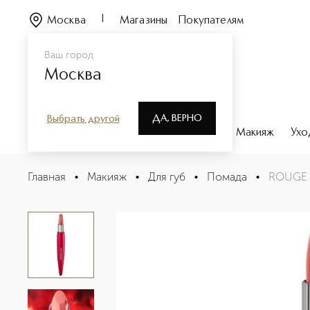
Москва
Магазины
Покупателям
Ваш город
Москва
ДА, ВЕРНО
Выбрать другой
Каталог
Бренды
Парфюмерия
Макияж
Ухо
ROUGE ARTIST SHINE ON Помада для губ
Главная
•
Макияж
•
Для губ
•
Помада
•
ROUGE A