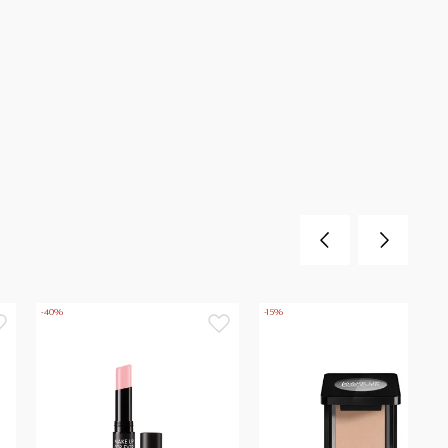
-40%
-15%