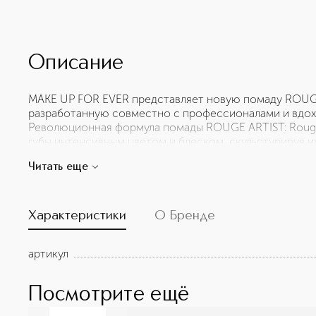
Описание
MAKE UP FOR EVER представляет новую помаду ROUGE
разработанную совместно с профессионалами и вдох
Революционная формула помады ROUGE ARTIST: Rouge A
губы интенсивным цветом и блеском, скульптурируя их
Shine On мгновенно создает эффект увеличенных губ
Читать еще
разглаживает их. Стойкая ультрапигментированная ф
губы напитанными и сияющими и позволяет помаде держ
Характеристики
О Бренде
артикул
Посмотрите ещё