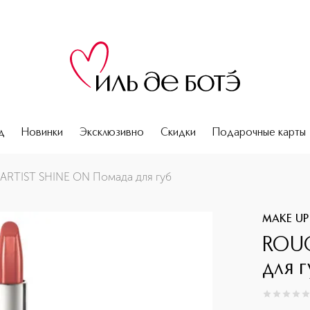
д
Новинки
Эксклюзивно
Скидки
Подарочные карты
RTIST SHINE ON Помада для губ
MAKE UP
ROUG
для г
0
из
5
0