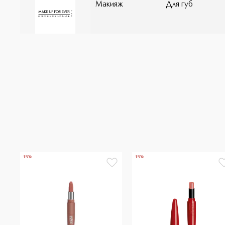
Макияж
Для губ
-15%
-15%