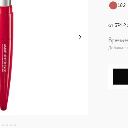
182
от
374
¤
Време
Добавьте 