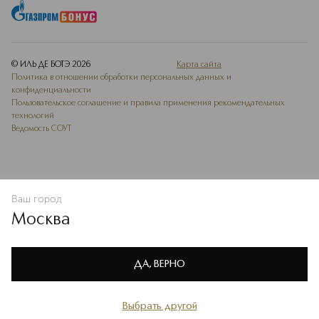
для разных типов и тонов кожи.
Подробнее
© ИЛЬ ДЕ БОТЭ
2026
Карта сайта
Политика в отношении обработки персональных данных и
конфиденциальности
Пользовательское соглашение и правила применения рекомендательных
технологий
Ведомость СОУТ
Ваш город
В КОРЗИНУ
КУПИТЬ СЕЙЧАС
Москва
Мы используем cookie-файлы и сервисы веб-аналитики. Они
необходимы для улучшения работы сайта. Подробнее –
OK
в
Политике конфиденциальности
ДА, ВЕРНО
Выбрать другой
Главная
Каталог
Избранное
Профиль
Корзина