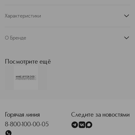
Характеристики
артикул
I000447100SEL
О Бренде
MAKE UP FOR EVER (Мейк Ап
Форевер) – французский бренд,
созданный профессиональным
Посмотрите ещё
визажистом Дани Санц в 1984. Она
объединила свой опыт и творческое
видение, чтобы создать бренд,
подходящий как профессиональным
визажистам, так и для
повседневного макияжа —
<p class="MsoNormal"><span style="font-size: 12.0pt; line
доступный каждому. Сегодня MAKE
UP FOR EVER — это коллектив
визажистов, причастных к созданию
Горячая линия
Следите за новостями
каждого продукта. С 2002 года
8-800-100-00-05
бренд запустил сеть собственных
академий по всему миру — от